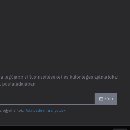
a legújabb stílusfrissítéseket és különleges ajánlatokat
a postaládájában
KÜLD
s egyet értek:
Adatvédelmi irányelvek