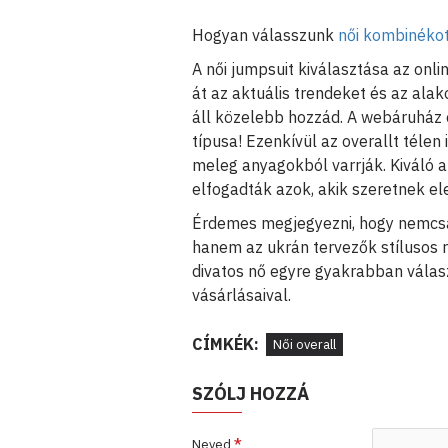
Hogyan válasszunk
női kombinéko
A női jumpsuit kiválasztása az on
át az aktuális trendeket és az alak
áll közelebb hozzád. A webáruház o
típusa! Ezenkívül az overallt télen i
meleg anyagokból varrják. Kiváló 
elfogadták azok, akik szeretnek el
Érdemes megjegyezni, hogy nemcsak
hanem az ukrán tervezők stílusos r
divatos nő egyre gyakrabban válasz
vásárlásaival.
CÍMKÉK:
Női overall
SZÓLJ HOZZÁ
Neved