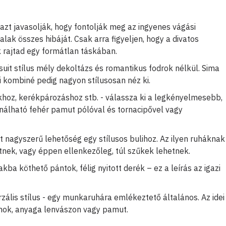
azt javasolják, hogy fontolják meg az ingyenes vágási
alak összes hibáját. Csak arra figyeljen, hogy a divatos
k rajtad egy formátlan táskában.
suit stílus mély dekoltázs és romantikus fodrok nélkül. Sima
i kombiné pedig nagyon stílusosan néz ki.
khoz, kerékpározáshoz stb. - válassza ki a legkényelmesebb,
inálható fehér pamut pólóval és tornacipővel vagy
t nagyszerű lehetőség egy stílusos bulihoz. Az ilyen ruháknak
etnek, vagy éppen ellenkezőleg, túl szűkek lehetnek.
akba köthető pántok, félig nyitott derék – ez a leírás az igazi
zális stílus - egy munkaruhára emlékeztető általános. Az idei
homok, anyaga lenvászon vagy pamut.