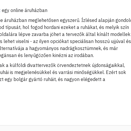
t
egy online áruházban
line áruházban meglehetősen egyszerű. Ízlésed alapján gondol
od típusát, hol fogod hordani ezeket a ruhákat, és melyik szín
ldalára lépve zavarba jöhet a tervezők által kínált modellek
s lehet viselni - az ilyen opciókat speciálisan hosszú ujjúval és
alternatívája a hagyományos nadrágkosztümnek, és már
egánsan és lenyűgözően kinézni az irodában.
 a külföldi divattervezők örvendeztetnek újdonságaikkal,
uhái is megjelenésükkel és varrási minőségükkel. Ezért sok
t egy bolgár gyártó ruháit, és nagyon elégedett a