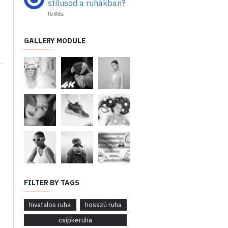
stílusod a ruhákban?
fb88s
GALLERY MODULE
FILTER BY TAGS
hivatalos ruha
hosszú ruha
csipkeruha