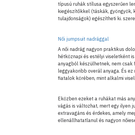
típusú ruhák stílusa egyszerűen le
kiegészítőkkel (táskák, gyöngyök, 
tulajdonságok) egészítheti ki. szere
Női jumpsuit nadrággal
A női nadrág nagyon praktikus dolo
hétköznapi és estélyi viseletként i
anyagból készülhetnek, nem csak fa
leggyakoribb overál anyaga. És ez
fiatalok körében, mint alkalmi visel
Eközben ezeket a ruhákat más anyag
vágás is változhat, mert egy ilyen 
extravagáns és érdekes, amely megf
ellenállhatatlanul és nagyon nőies