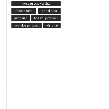
hosszú csipkeruha
fekete ruha
irodai ruha
jumpsuit
hosszú jumpsuit
hivatalos jumpsuit
női ruhák
A