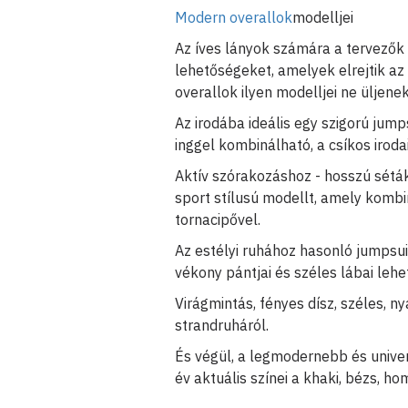
Modern overallok
modelljei
Az íves lányok számára a tervezők 
lehetőségeket, amelyek elrejtik az 
overallok ilyen modelljei ne üljene
Az irodába ideális egy szigorú jump
inggel kombinálható, a csíkos iroda
Aktív szórakozáshoz - hosszú sétá
sport stílusú modellt, amely komb
tornacipővel.
Az estélyi ruhához hasonló jumpsui
vékony pántjai és széles lábai leh
Virágmintás, fényes dísz, széles, ny
strandruháról.
És végül, a legmodernebb és univer
év aktuális színei a khaki, bézs, 