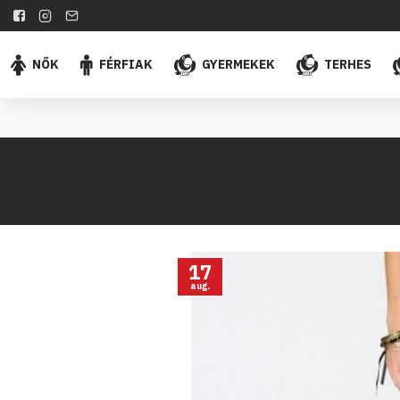
NŐK
FÉRFIAK
GYERMEKEK
TERHES
17
aug.