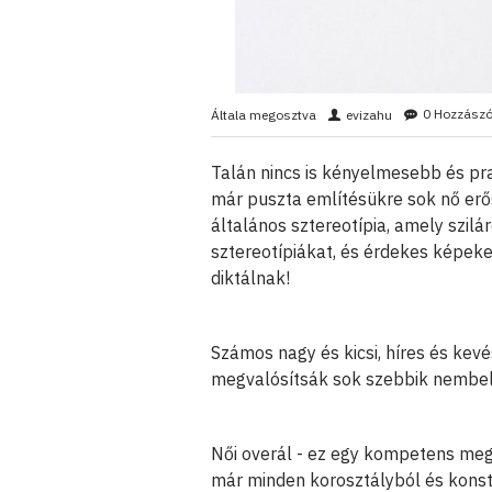
0 Hozzászó
Általa megosztva
evizahu
Talán nincs is kényelmesebb és pra
már puszta említésükre sok nő er
általános sztereotípia, amely szil
sztereotípiákat, és érdekes képek
diktálnak!
Számos nagy és kicsi, híres és kev
megvalósítsák sok szebbik nembeli
Női overál - ez egy kompetens meg
már minden korosztályból és konstr