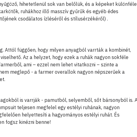
nyűgöző, hihetetlenül sok van belőlük, és a képeket különféle
karkötők, ruhákhoz illő masszív gyűrűk és egyéb édes
tőjének csodálatos ízléséről és stílusérzékéről) .
g. Attól függően, hogy milyen anyagból varrták a kombinét,
s viselhető. Az a helyzet, hogy ezek a ruhák nagyon sokféle
rmerből, ami – ezzel nem lehet vitatkozni – szinte a
 nem meglepő - a farmer overallok nagyon népszerűek a
et.
okból is varrják - pamutból, selyemből, sőt bársonyból is. 
jumpsuit teljesen megfelel egy estélyi ruhának, nagyon
elelően helyettesíti a hagyományos estélyi ruhát. És
en fogsz kinézni benne!