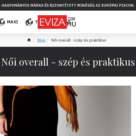
HAGYOMÁNYOS MÁRKA ÉS BIZONYÍTOTT MINŐSÉG AZ EURÓPAI PIACON.
MAXI
TÖBB
ELADÁS
Blog
Női overall - szép és praktikus
Női overall - szép és praktikus