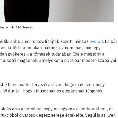
lások
796 Nézetek
ktikusabb a női ruházati fajták között, mint az
overall
. És bár
ősen kötődik a munkaruhákhoz, ez nem más, mint egy
árdan gyökerezik a tömegek tudatában. Ideje megtörni a
et alkotni magadnak, amelyeket a divatipar modern szabályai
ésbé híres márka tervezői aktívan dolgoznak azon, hogy
 nő álmát - hogy stílusosnak és elegánsnak tűnjenek.
oldás arra a kérdésre, hogy mi legyen az „emberekben”, és
ukcióból divatosok egész serege értékelte. Végül is az ilyen