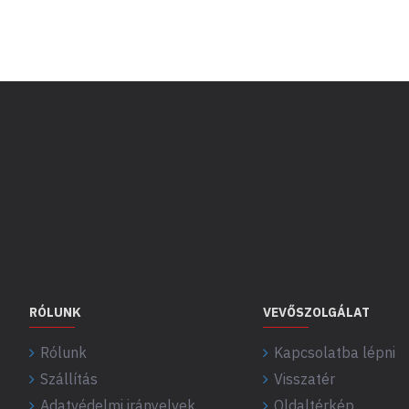
RÓLUNK
VEVŐSZOLGÁLAT
Rólunk
Kapcsolatba lépni
Szállítás
Visszatér
Adatvédelmi irányelvek
Oldaltérkép