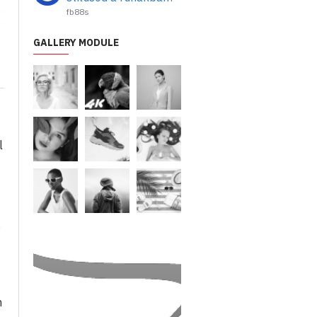
fb88s
GALLERY MODULE
l
ó
m