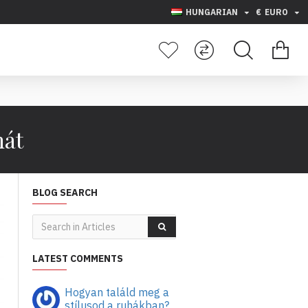
HUNGARIAN
€
EURO
hát
BLOG SEARCH
LATEST COMMENTS
Hogyan találd meg a
stílusod a ruhákban?