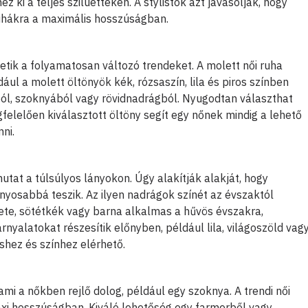
ki a teljes sziluetteken. A stylistok azt javasolják, hogy
ruhákra a maximális hosszúságban.
vetik a folyamatosan változó trendeket. A molett női ruha
ul a molett öltönyök kék, rózsaszín, lila és piros színben
ból, szoknyából vagy rövidnadrágból. Nyugodtan választhat
gfelelően kiválasztott öltöny segít egy nőnek mindig a lehető
ni.
utat a túlsúlyos lányokon. Úgy alakítják alakját, hogy
rányosabbá teszik. Az ilyen nadrágok színét az évszaktól
ete, sötétkék vagy barna alkalmas a hűvös évszakra,
rnyalatokat részesítik előnyben, például lila, világoszöld vag
shez és színhez elérhető.
mi a nőkben rejlő dolog, például egy szoknya. A trendi női
xi hosszúságban. Kiváló lehetőség egy farmerből vagy