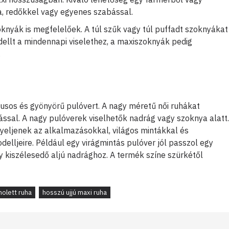
, redőkkel vagy egyenes szabással.
knyák is megfelelőek. A túl szűk vagy túl puffadt szoknyákat
dellt a mindennapi viselethez, a maxiszoknyák pedig
.
lusos és gyönyörű pulóvert. A nagy méretű női ruhákat
ssal. A nagy pulóverek viselhetők nadrág vagy szoknya alatt.
igyeljenek az alkalmazásokkal, világos mintákkal és
elljeire. Például egy virágmintás pulóver jól passzol egy
 kiszélesedő aljú nadrághoz. A termék színe szürkétől
olett ruha
hosszú ujjú maxi ruha