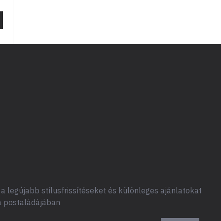
a legújabb stílusfrissítéseket és különleges ajánlatokat
a postaládájában