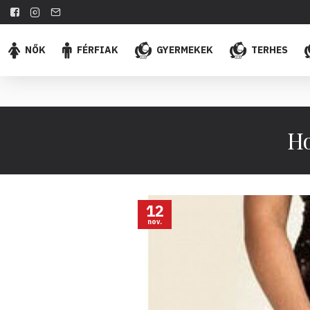
NŐK
FÉRFIAK
GYERMEKEK
TERHES
Ho
12
nov.