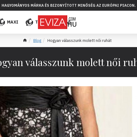
HAGYOMÁNYOS MÁRKA ÉS BIZONYÍTOTT MINŐSÉG AZ EURÓPAI PIACON.
MAXI
TÖBB
ELADÁS
Blog
Hogyan válasszunk molett női ruhát
gyan válasszunk molett női ru