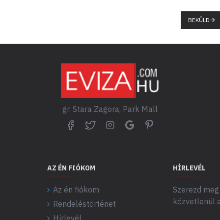
BEKŰLD
gr. Stara Zagora, Park Mall
AZ ÉN FIÓKOM
HÍRLEVÉL
Az én fiókom
Szerezd meg 
közvetlenül 
Rendeléstörténet
Hírlevél