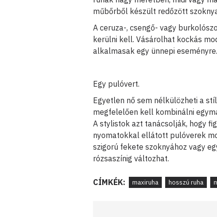
műbőrből készült redőzött szoknya
A ceruza-, csengő- vagy burkolószo
kerülni kell. Vásárolhat kockás mo
alkalmasak egy ünnepi eseményre
Egy pulóvert.
Egyetlen nő sem nélkülözheti a stí
megfelelően kell kombinálni egymá
A stylistok azt tanácsolják, hogy f
nyomatokkal ellátott pulóverek mod
szigorú fekete szoknyához vagy egy
rózsaszínig változhat.
CÍMKÉK:
maxiruha
hosszú ruha
m