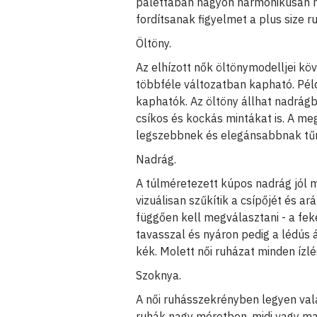
palettában nagyon harmonikusan néz 
fordítsanak figyelmet a plus size 
Öltöny.
Az elhízott nők öltönymodelljei kö
többféle változatban kapható. Példá
kaphatók. Az öltöny állhat nadrág
csíkos és kockás mintákat is. A me
legszebbnek és elegánsabbnak tűn
Nadrág.
A túlméretezett kúpos nadrág jól m
vizuálisan szűkítik a csípőjét és a
függően kell megválasztani - a fek
tavasszal és nyáron pedig a lédús á
kék. Molett női ruházat minden ízlé
Szoknya.
A női ruhásszekrényben legyen vala
ruhák nagy méretben, midi vagy ma