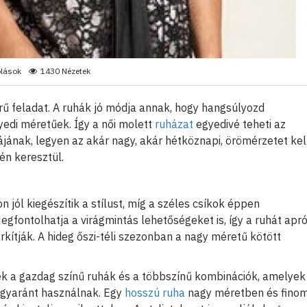
lások
1430 Nézetek
rű feladat. A ruhák jó módja annak, hogy hangsúlyozd
yedi méretűek. Így a női molett
ruházat
egyedivé teheti az
jának, legyen az akár nagy, akár hétköznapi, örömérzetet kel
én keresztül.
 jól kiegészítik a stílust, míg a széles csíkok éppen
egfontolhatja a virágmintás lehetőségeket is, így a ruhát apr
rkítják. A hideg őszi-téli szezonban a nagy méretű kötött
k a gazdag színű ruhák és a többszínű kombinációk, amelyek
egyaránt használnak. Egy
hosszú ruha
nagy méretben és fino