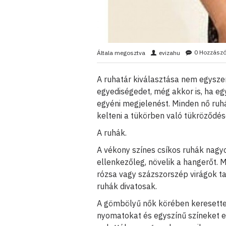
0 Hozzászó
Általa megosztva
evizahu
A ruhatár kiválasztása nem egysze
egyediségedet, még akkor is, ha eg
egyéni megjelenést. Minden nő ruhá
kelteni a tükörben való tükröződés
A ruhák.
A vékony színes csíkos ruhák nagyon
ellenkezőleg, növelik a hangerőt. M
rózsa vagy százszorszép virágok ta
ruhák divatosak.
A gömbölyű nők körében keresette
nyomatokat és egyszínű színeket 