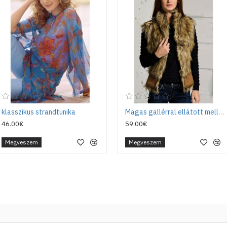
klasszikus strandtunika
Magas gallérral ellátott mellény
46.00€
59.00€
Megveszem
Megveszem