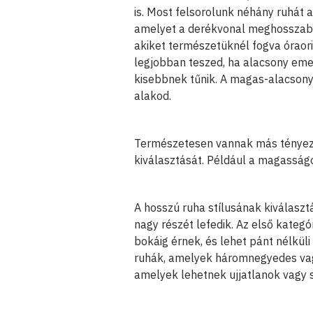
is. Most felsorolunk néhány ruhát az
amelyet a derékvonal meghosszabbí
akiket természetüknél fogva óraori
legjobban teszed, ha alacsony eme
kisebbnek tűnik. A magas-alacsony 
alakod.
Természetesen vannak más tényező
kiválasztását. Például a magasságo
A hosszú ruha stílusának kiválaszt
nagy részét lefedik. Az első kateg
bokáig érnek, és lehet pánt nélkül
ruhák, amelyek háromnegyedes vag
amelyek lehetnek ujjatlanok vagy 