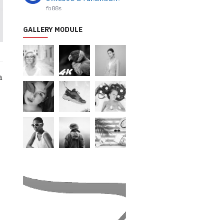
fb88s
GALLERY MODULE
a