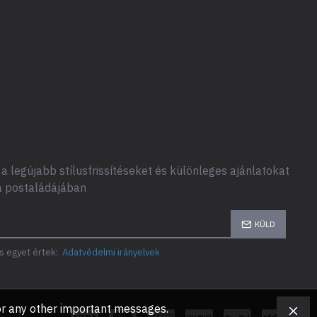
a legújabb stílusfrissítéseket és különleges ajánlatokat
a postaládájában
KÜLD
s egyet értek:
Adatvédelmi irányelvek
, or any other important messages.