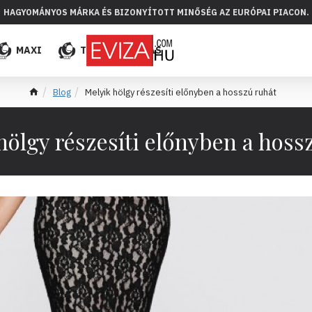
HAGYOMÁNYOS MÁRKA ÉS BIZONYÍTOTT MINŐSÉG AZ EURÓPAI PIACON.
MAXI
TÖBB
ELADÁS
Blog
Melyik hölgy részesíti előnyben a hosszú ruhát
hölgy részesíti előnyben a hoss