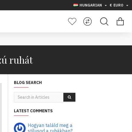
HUNGARIAN
€
EURO
zú ruhát
BLOG SEARCH
LATEST COMMENTS
Hogyan találd meg a
stílusod a ruhákban?