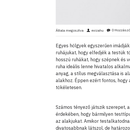
0 Hozzászó
Általa megosztva
evizahu
Egyes hölgyek egyszerűen imádják 
ruhájukat, hogy elfedjék a testük 
hosszú ruhákat, hogy szépnek és v
ruha ideális lenne hivatalos alkalm
anyag, a stílus megválasztása is a
alakhoz. Éppen ezért fontos, hogy a
tökéletesen.
Számos tényező játszik szerepet, a
érdekében, hogy bármilyen testtíp
az alakjukat. Amikor testalkatodn
divatosabbnak látszol, de határozo