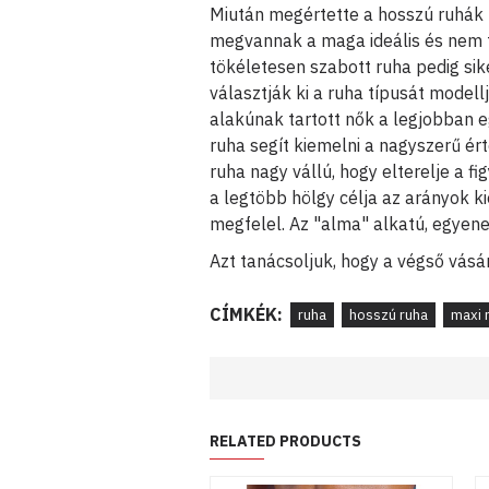
Miután megértette a hosszú ruhák 5
megvannak a maga ideális és nem tú
tökéletesen szabott ruha pedig sik
választják ki a ruha típusát model
alakúnak tartott nők a legjobban e
ruha segít kiemelni a nagyszerű ér
ruha nagy vállú, hogy elterelje a f
a legtöbb hölgy célja az arányok k
megfelel. Az "alma" alkatú, egyen
Azt tanácsoljuk, hogy a végső vásár
CÍMKÉK:
ruha
hosszú ruha
maxi 
RELATED PRODUCTS