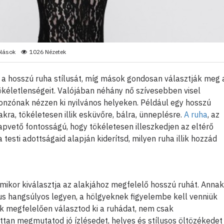
lások
1026 Nézetek
a hosszú ruha stílusát, míg mások gondosan választják meg 
tökéletlenségeit. Valójában néhány nő szívesebben visel
onzónak nézzen ki nyilvános helyeken. Például egy hosszú
akra, tökéletesen illik esküvőre, bálra, ünneplésre.
A ruha
, az
lapvető fontosságú, hogy tökéletesen illeszkedjen az eltérő
 testi adottságaid alapján kiderítsd, milyen ruha illik hozzád
mikor kiválasztja az alakjához megfelelő hosszú ruhát. Annak
us hangsúlyos legyen, a hölgyeknek figyelembe kell venniük
ak megfelelően választod ki a ruhádat, nem csak
ttan megmutatod jó ízlésedet, helyes és stílusos öltözékedet