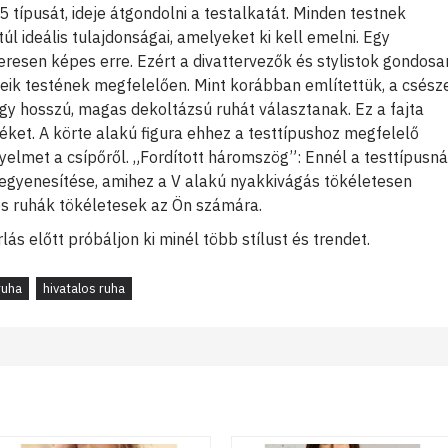
 típusát, ideje átgondolni a testalkatát. Minden testnek
l ideális tulajdonságai, amelyeket ki kell emelni. Egy
eresen képes erre. Ezért a divattervezők és stylistok gondosa
ljeik testének megfelelően. Mint korábban említettük, a csész
gy hosszú, magas dekoltázsú ruhát választanak. Ez a fajta
téket. A körte alakú figura ehhez a testtípushoz megfelelő
igyelmet a csípőről. „Fordított háromszög”: Ennél a testtípusná
iegyenesítése, amihez a V alakú nyakkivágás tökéletesen
es ruhák tökéletesek az Ön számára.
lás előtt próbáljon ki minél több stílust és trendet.
ruha
hivatalos ruha