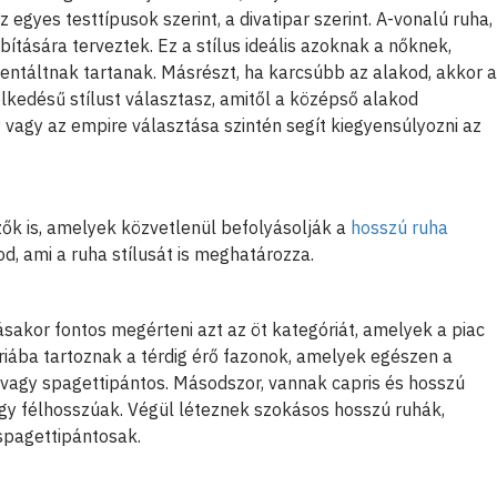
 egyes testtípusok szerint, a divatipar szerint. A-vonalú ruha,
tására terveztek. Ez a stílus ideális azoknak a nőknek,
entáltnak tartanak. Másrészt, ha karcsúbb az alakod, akkor a
lkedésű stílust választasz, amitől a középső alakod
vagy az empire választása szintén segít kiegyensúlyozni az
k is, amelyek közvetlenül befolyásolják a
hosszú ruha
d, ami a ruha stílusát is meghatározza.
ásakor fontos megérteni azt az öt kategóriát, amelyek a piac
óriába tartoznak a térdig érő fazonok, amelyek egészen a
i vagy spagettipántos. Másodszor, vannak capris és hosszú
y félhosszúak. Végül léteznek szokásos hosszú ruhák,
spagettipántosak.