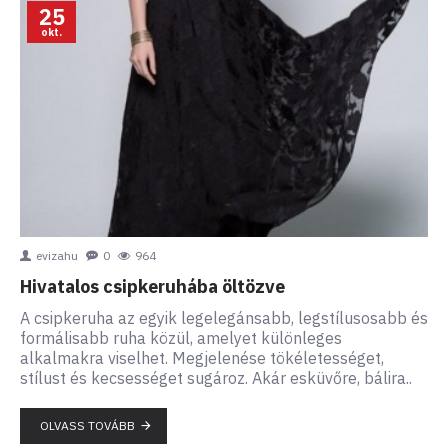
25
okt.
evizahu
0
964
Hivatalos csipkeruhába öltözve
A csipkeruha az egyik legelegánsabb, legstílusosabb és
formálisabb ruha közül, amelyet különleges
alkalmakra viselhet. Megjelenése tökéletességet,
stílust és kecsességet sugároz. Akár esküvőre, bálira..
OLVASS TOVÁBB