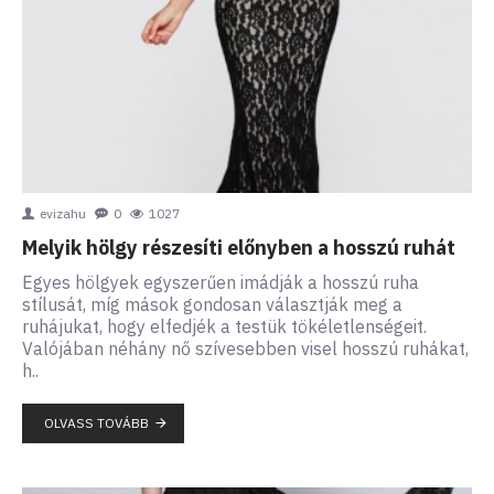
evizahu
0
1027
Melyik hölgy részesíti előnyben a hosszú ruhát
Egyes hölgyek egyszerűen imádják a hosszú ruha
stílusát, míg mások gondosan választják meg a
ruhájukat, hogy elfedjék a testük tökéletlenségeit.
Valójában néhány nő szívesebben visel hosszú ruhákat,
h..
OLVASS TOVÁBB