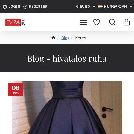
LOGIN
REGISTER
€
EURO
HUNGARIAN
Blog
Keres
Blog - hivatalos ruha
08
nov.