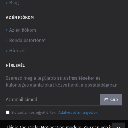
Blog
AZ ÉN FIÓKOM
Az én fiókom
Rendeléstörténet
Hírlevél
HÍRLEVÉL
Szerezd meg a legújabb stílusfrissítéseket és
különleges ajánlatokat közvetlenül a postaládájában
KÜLD
Elolvastam es egyet értek:
Adatvédelmi irányelvek
This is the sticky Notification module. You can use it