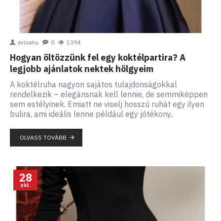
evizahu
0
1394
Hogyan öltözzünk fel egy koktélpartira? A
legjobb ajánlatok nektek hölgyeim
A koktélruha nagyon sajátos tulajdonságokkal
rendelkezik – elegánsnak kell lennie, de semmiképpen
sem estélyinek. Emiatt ne viselj hosszú ruhát egy ilyen
bulira, ami ideális lenne például egy jótékony..
OLVASS TOVÁBB
28
okt.