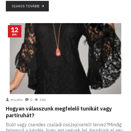
OLVASS TOVÁBB
12
jún.
evizahu
0
346
Hogyan válasszunk megfelelő tunikát vagy
partiruhát?
Bulit vagy csendes családi összejövetelt tervez?Mindig
felmerül a kérdés, hogy mit vegyek fel. Kezdjünk el egy