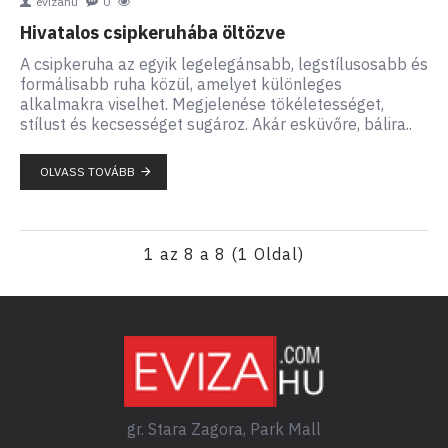
evizahu
0
Hivatalos csipkeruhába öltözve
A csipkeruha az egyik legelegánsabb, legstílusosabb és
formálisabb ruha közül, amelyet különleges
alkalmakra viselhet. Megjelenése tökéletességet,
stílust és kecsességet sugároz. Akár esküvőre, bálira..
OLVASS TOVÁBB
1 az 8 a 8 (1 Oldal)
gr. Stara Zagora, Park Mall