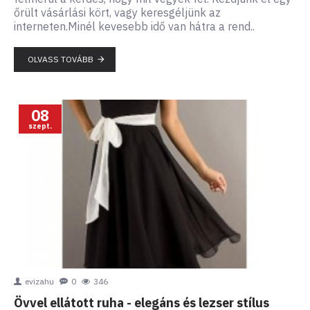
őrült vásárlási kört, vagy keresgéljünk az
interneten.Minél kevesebb idő van hátra a rend..
OLVASS TOVÁBB
08
szept.
evizahu
0
346
Övvel ellátott ruha - elegáns és lezser stílus