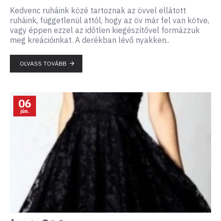
Kedvenc ruháink közé tartoznak az övvel ellátott
ruháink, függetlenül attól, hogy az öv már fel van kötve,
vagy éppen ezzel az időtlen kiegészítővel formázzuk
meg kreációinkat. A derékban lévő nyakken..
OLVASS TOVÁBB
06
jún.