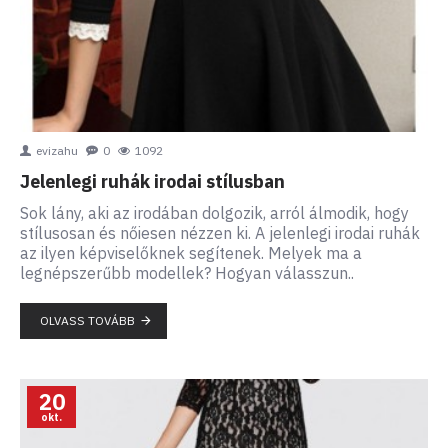
evizahu
0
1092
Jelenlegi ruhák irodai stílusban
Sok lány, aki az irodában dolgozik, arról álmodik, hogy
stílusosan és nőiesen nézzen ki. A jelenlegi irodai ruhák
az ilyen képviselőknek segítenek. Melyek ma a
legnépszerűbb modellek? Hogyan válasszun..
OLVASS TOVÁBB
20
okt.