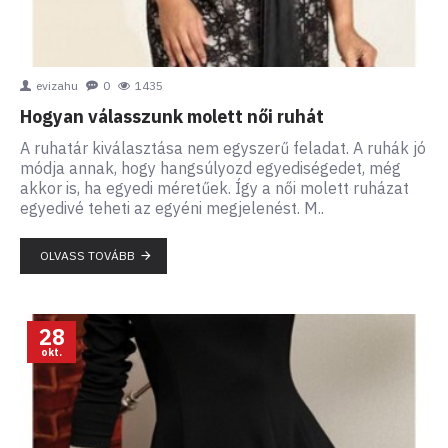
evizahu
0
1435
Hogyan válasszunk molett női ruhát
A ruhatár kiválasztása nem egyszerű feladat. A ruhák jó
módja annak, hogy hangsúlyozd egyediségedet, még
akkor is, ha egyedi méretűek. Így a női molett ruházat
egyedivé teheti az egyéni megjelenést. M..
OLVASS TOVÁBB
28
okt.