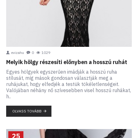
evizahu
0
1029
Melyik hölgy részesíti előnyben a hosszú ruhát
Egyes hölgyek egyszerűen imádják a hosszú ruha
stílusát, míg mások gondosan választják meg a
ruhájukat, hogy elfedjék a testük tökéletlenségeit.
Valójában néhány nő szívesebben visel hosszú ruhákat,
h..
OLVASS TOVÁBB
25