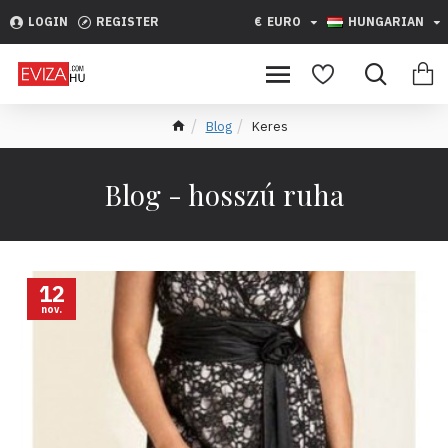
LOGIN
REGISTER
€
EURO
HUNGARIAN
Blog
Keres
Blog - hosszú ruha
12
nov.