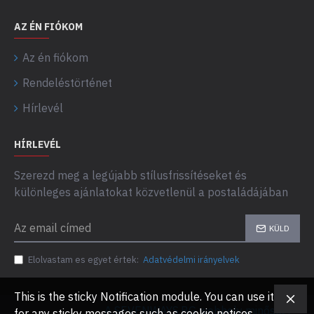
AZ ÉN FIÓKOM
Az én fiókom
Rendeléstörténet
Hírlevél
HÍRLEVÉL
Szerezd meg a legújabb stílusfrissítéseket és
különleges ajánlatokat közvetlenül a postaládájában
KÜLD
Elolvastam es egyet értek:
Adatvédelmi irányelvek
This is the sticky Notification module. You can use it
A SEVENWAYS.BG webhely minőségi
for any sticky messages such as cookie notices,