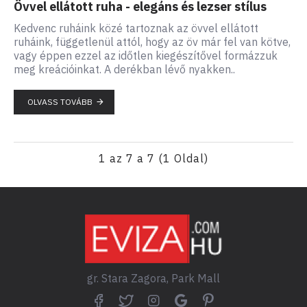
Övvel ellátott ruha - elegáns és lezser stílus
Kedvenc ruháink közé tartoznak az övvel ellátott
ruháink, függetlenül attól, hogy az öv már fel van kötve,
vagy éppen ezzel az időtlen kiegészítővel formázzuk
meg kreációinkat. A derékban lévő nyakken..
OLVASS TOVÁBB
1 az 7 a 7 (1 Oldal)
gr. Stara Zagora, Park Mall