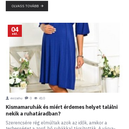
OLVASS TOVÁBB
04
okt.
evizahu
0
410
Kismamaruhák és miért érdemes helyet találni
nekik a ruhatáradban?
Szerencsére rég elmúltak azok az idők, amikor a
terhességet a zord, bő ruhákkal társították. A várva-