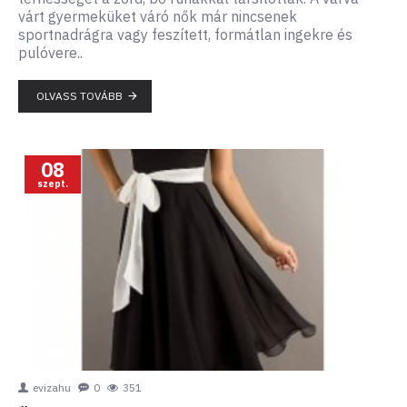
várt gyermeküket váró nők már nincsenek
sportnadrágra vagy feszített, formátlan ingekre és
pulóvere..
OLVASS TOVÁBB
08
szept.
evizahu
0
351