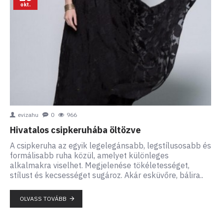
okt.
evizahu
0
966
Hivatalos csipkeruhába öltözve
A csipkeruha az egyik legelegánsabb, legstílusosabb és
formálisabb ruha közül, amelyet különleges
alkalmakra viselhet. Megjelenése tökéletességet,
stílust és kecsességet sugároz. Akár esküvőre, bálira..
OLVASS TOVÁBB