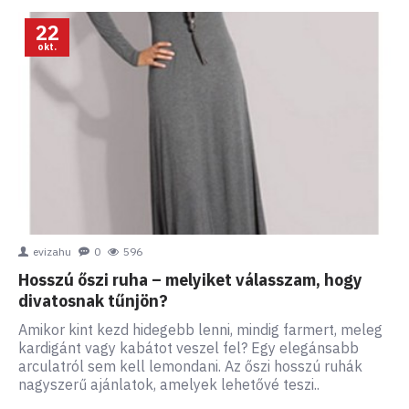
22
okt.
evizahu
0
596
Hosszú őszi ruha – melyiket válasszam, hogy
divatosnak tűnjön?
Amikor kint kezd hidegebb lenni, mindig farmert, meleg
kardigánt vagy kabátot veszel fel? Egy elegánsabb
arculatról sem kell lemondani. Az őszi hosszú ruhák
nagyszerű ajánlatok, amelyek lehetővé teszi..