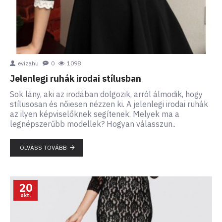
evizahu
0
1098
Jelenlegi ruhák irodai stílusban
Sok lány, aki az irodában dolgozik, arról álmodik, hogy
stílusosan és nőiesen nézzen ki. A jelenlegi irodai ruhák
az ilyen képviselőknek segítenek. Melyek ma a
legnépszerűbb modellek? Hogyan válasszun..
OLVASS TOVÁBB
20
okt.