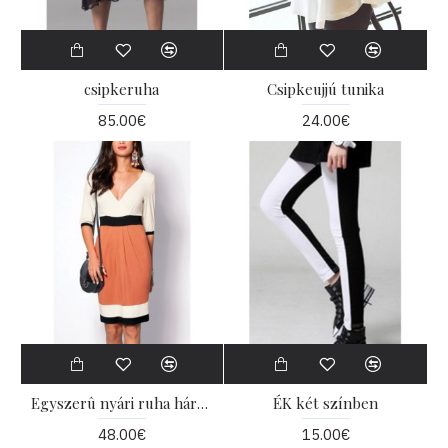
csipkeruha
Csipkeujjú tunika
85.00€
24.00€
Egyszerû nyári ruha három színben
ÉK két színben
48.00€
15.00€