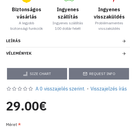
Biztonságos
Ingyenes
Ingyenes
vásárlás
szállítás
visszaküldés
A legjobb
Ingyenes szállítás
Problémamentes
biztonsági funkciók
100 dollár felett
visszaküldés
LEÍRÁS
VÉLEMÉNYEK
SIZE CHART
REQUEST INFO
A 0 visszajelés szerint.
-
Visszajelzés írás
29.00€
Méret