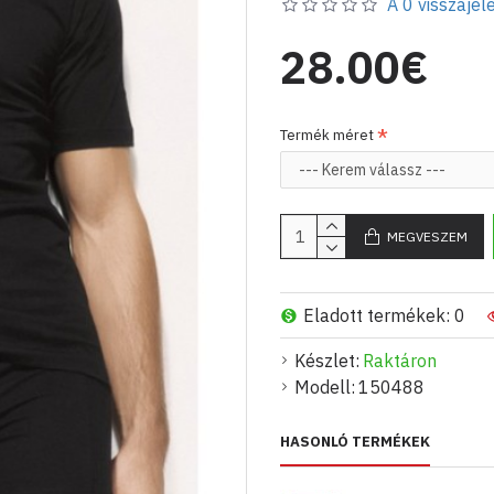
A 0 visszajelé
28.00€
Termék méret
MEGVESZEM
Eladott termékek: 0
Készlet:
Raktáron
Modell:
150488
HASONLÓ TERMÉKEK