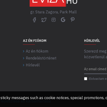
gr. Stara Zagora, Park Mall
AZ ÉN FIÓKOM
HÍRLEVÉL
Az én fiókom
Szerezd meg 
közvetlenül 
Rendeléstörténet
Hírlevél
Elolvastam e
any sticky messages such as cookie notices, special promotions
ejlesztése és karbantartása