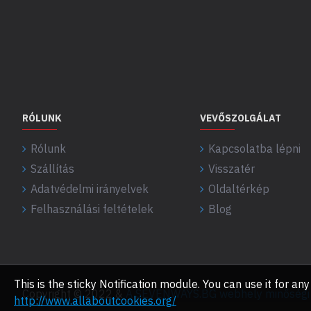
RÓLUNK
VEVŐSZOLGÁLAT
Rólunk
Kapcsolatba lépni
Szállítás
Visszatér
Adatvédelmi irányelvek
Oldaltérkép
Felhasználási feltételek
Blog
This is the sticky Notification module. You can use it for 
Copyright © 2022 &
A SEVENWAYS.BG webhely minőségi f
http://www.allaboutcookies.org/