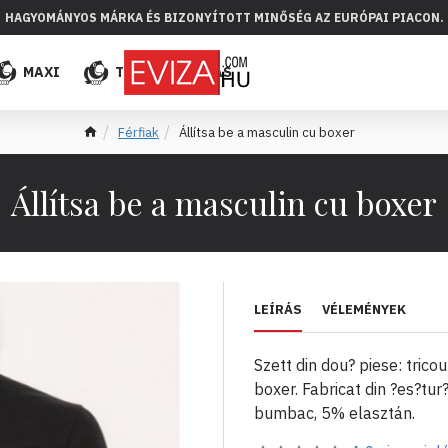
HAGYOMÁNYOS MÁRKA ÉS BIZONYÍTOTT MINŐSÉG AZ EURÓPAI PIACON.
MAXI
TÖBB
ELADÁS
Férfiak
Állítsa be a masculin cu boxer
Állítsa be a masculin cu boxer
LEÍRÁS
VÉLEMÉNYEK
Szett din dou? piese: trico
boxer. Fabricat din ?es?t
bumbac, 5% elasztán.