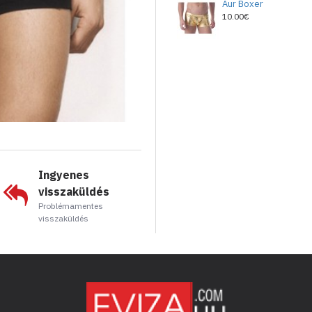
Aur Boxer
10.00€
Ingyenes
visszaküldés
Problémamentes
visszaküldés