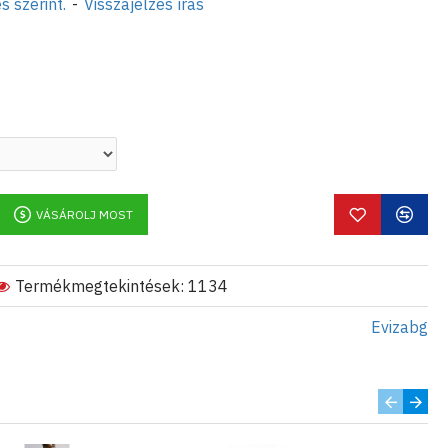
s szerint.
-
Visszajelzés írás
VÁSÁROLJ MOST
Termékmegtekintések: 1134
Evizabg