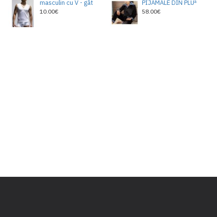
masculin cu V - gât
PIJAMALE DIN PLUª
10.00€
58.00€