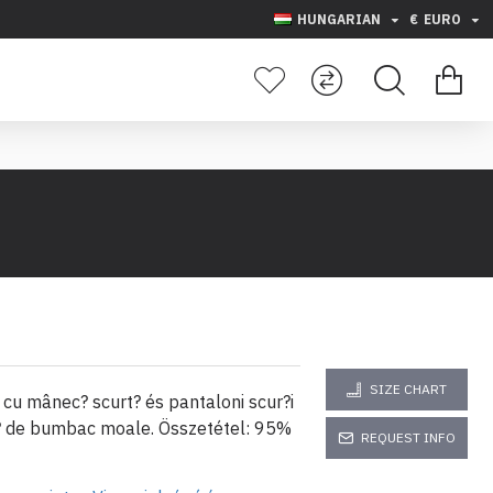
HUNGARIAN
€
EURO
SIZE CHART
u cu mânec? scurt? és pantaloni scur?i
ur? de bumbac moale. Összetétel: 95%
REQUEST INFO