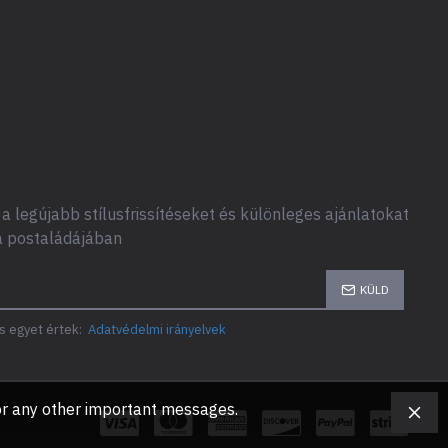
a legújabb stílusfrissítéseket és különleges ajánlatokat
a postaládájában
KÜLD
s egyet értek:
Adatvédelmi irányelvek
, or any other important messages.