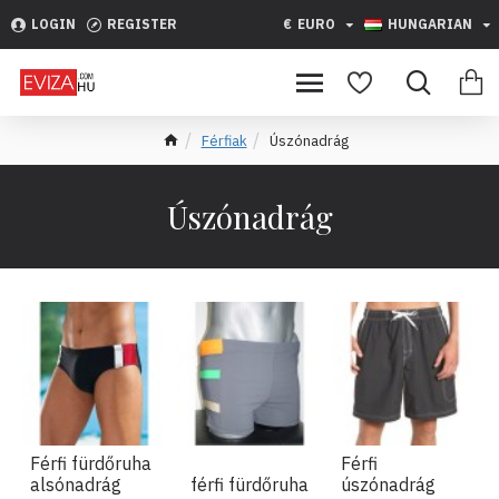
LOGIN
REGISTER
€
EURO
HUNGARIAN
Férfiak
Úszónadrág
Úszónadrág
Férfi fürdőruha
Férfi
alsónadrág
férfi fürdőruha
úszónadrág