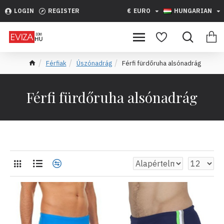
LOGIN
REGISTER
€
EURO
HUNGARIAN
Férfiak
Úszónadrág
Férfi fürdőruha alsónadrág
Férfi fürdőruha alsónadrág