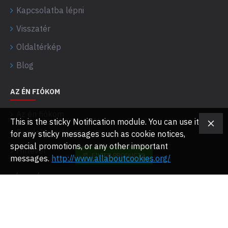
Kapcsolatba lépni
Visszatér
Oldaltérkép
Blog
AZ ÉN FIÓKOM
Az én fiókom
This is the sticky Notification module. You can use it
Rendeléstörténet
for any sticky messages such as cookie notices,
special promotions, or any other important
Hírlevél
FILTER PRODUCTS
messages.
http://www.allaboutcookies.org/
HÍRLEVÉL
Szerezd meg a legújabb stílusfrissítéseket és
különleges ajánlatokat közvetlenül a postaládájában