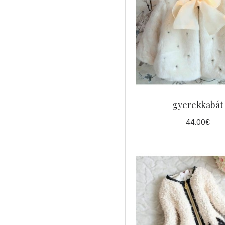
gyerekkabát
44.00€