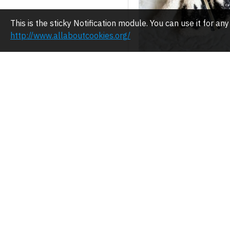
This is the sticky Notification module. You can use it for 
http://www.allaboutcookies.org/
GYERMEK KAB
CSIPKEVEL
62.00€