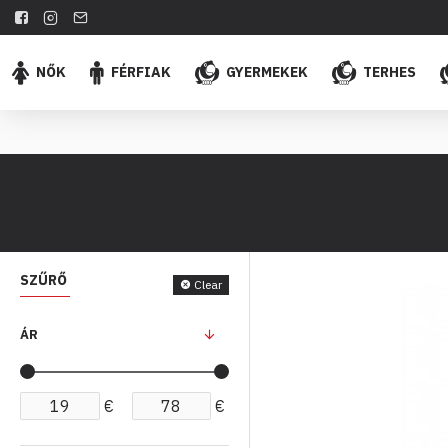
NŐK
FÉRFIAK
GYERMEKEK
TERHES
SZŰRŐ
Clear
ÁR
€
€