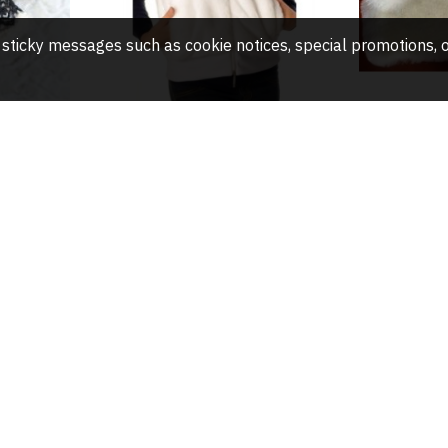
any sticky messages such as cookie notices, special promotions
ÁT
Gyermek kabát széles övvel
Gyerme
és cipzárral
35.00€