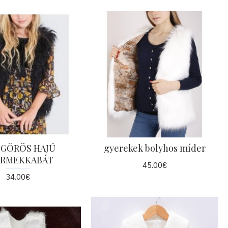
GÖRÖS HAJÚ
gyerekek bolyhos míder
ERMEKKABÁT
45.00€
34.00€