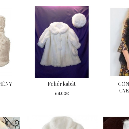
MÉNY
Fehér kabát
GÖN
GY
64.00€