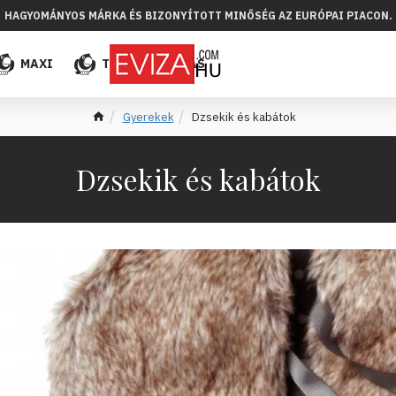
HAGYOMÁNYOS MÁRKA ÉS BIZONYÍTOTT MINŐSÉG AZ EURÓPAI PIACON.
MAXI
TÖBB
ELADÁS
Gyerekek
Dzsekik és kabátok
Dzsekik és kabátok