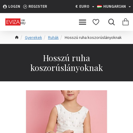
LOGIN
REGISTER
€
EURO
HUNGARIAN
Gyerekek
Ruhák
Hosszú ruha koszorúslányoknak
Hosszú ruha
koszorúslányoknak