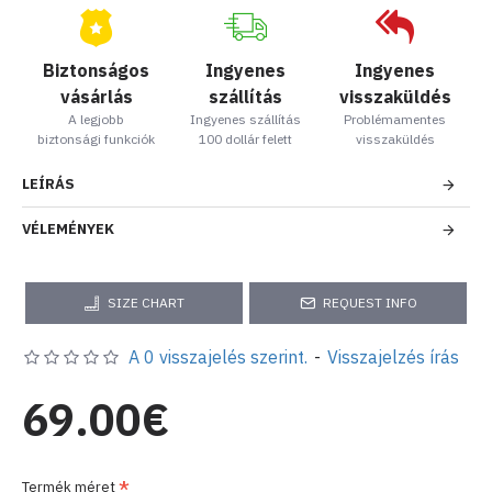
Biztonságos
Ingyenes
Ingyenes
vásárlás
szállítás
visszaküldés
A legjobb
Ingyenes szállítás
Problémamentes
biztonsági funkciók
100 dollár felett
visszaküldés
LEÍRÁS
VÉLEMÉNYEK
SIZE CHART
REQUEST INFO
A 0 visszajelés szerint.
-
Visszajelzés írás
69.00€
Termék méret