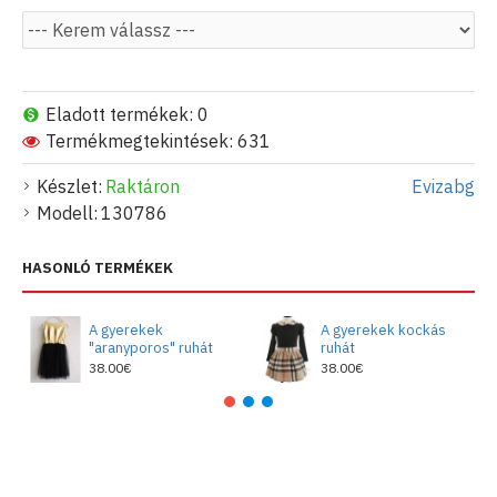
Eladott termékek: 0
Termékmegtekintések: 631
Készlet:
Raktáron
Evizabg
Modell:
130786
HASONLÓ TERMÉKEK
A gyerekek
A gyerekek kockás
"aranyporos" ruhát
ruhát
38.00€
38.00€