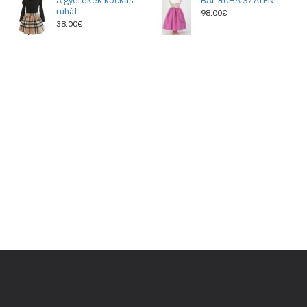
A gyerekek kockás
BÁL RUHA SZATÉN
ruhát
98.00€
38.00€