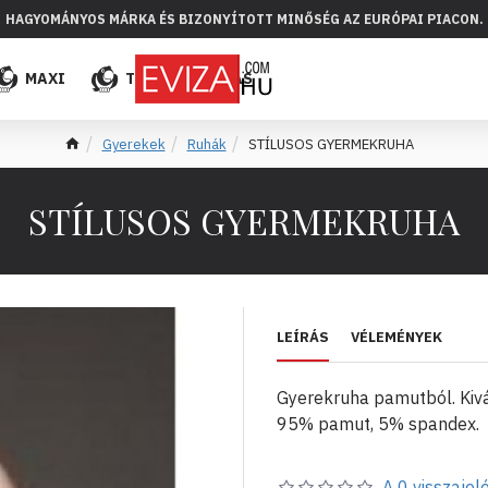
HAGYOMÁNYOS MÁRKA ÉS BIZONYÍTOTT MINŐSÉG AZ EURÓPAI PIACON.
MAXI
TÖBB
ELADÁS
Gyerekek
Ruhák
STÍLUSOS GYERMEKRUHA
STÍLUSOS GYERMEKRUHA
LEÍRÁS
VÉLEMÉNYEK
Gyerekruha pamutból. Kivá
95% pamut, 5% spandex.
A 0 visszajelé