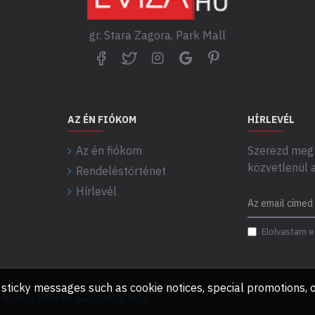
gr. Stara Zagora, Park Mall
AZ ÉN FIÓKOM
HÍRLEVÉL
Az én fiókom
Szerezd meg 
közvetlenül 
Rendeléstörténet
Hírlevél
Elolvastam e
any sticky messages such as cookie notices, special promotions
ejlesztése és karbantartása