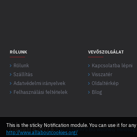
RÓLUNK
VEVŐSZOLGÁLAT
Rólunk
Kapcsolatba lépni
Szállítás
Visszatér
Adatvédelmi irányelvek
Oldaltérkép
Felhasználási feltételek
Blog
This is the sticky Notification module. You can use it for 
Copyright © 2022 &
A SEVENWAYS.BG webhely minőségi f
http://www.allaboutcookies.org/