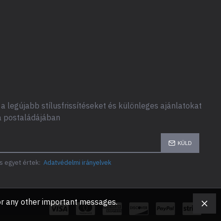
a legújabb stílusfrissítéseket és különleges ajánlatokat
a postaládájában
KÜLD
s egyet értek:
Adatvédelmi irányelvek
, or any other important messages.