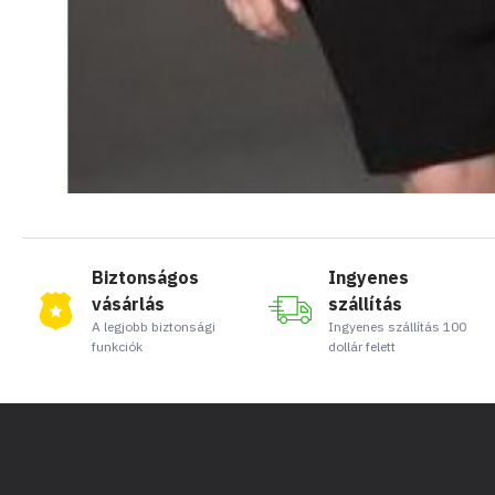
Biztonságos
Ingyenes
vásárlás
szállítás
A legjobb biztonsági
Ingyenes szállítás 100
funkciók
dollár felett