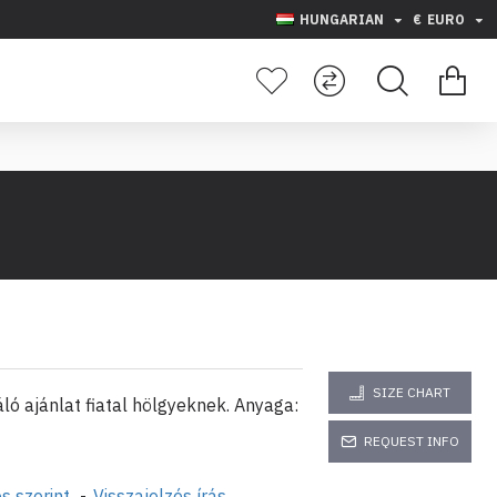
HUNGARIAN
€
EURO
SIZE CHART
ló ajánlat fiatal hölgyeknek. Anyaga:
REQUEST INFO
s szerint.
-
Visszajelzés írás