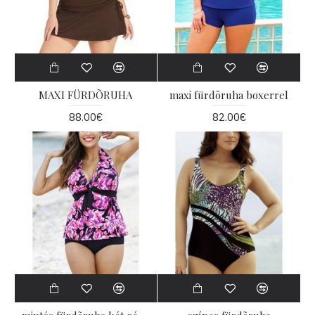
MAXI FÜRDÕRUHA
maxi fürdõruha boxerrel
88.00€
82.00€