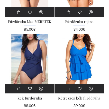
Fürdõruha Max MÉRETEK
Fürdõruha rojtos
85.00€
84.00€
kék fürdõruha
Kétrészes kék fürdõruha
88.00€
89.00€