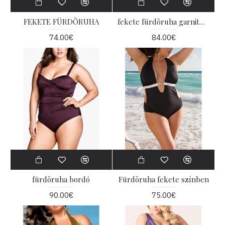
FEKETE FÜRDÕRUHA
fekete fürdõruha garnitúrával
74.00€
84.00€
fürdõruha bordó
Fürdõruha fekete színben
90.00€
75.00€