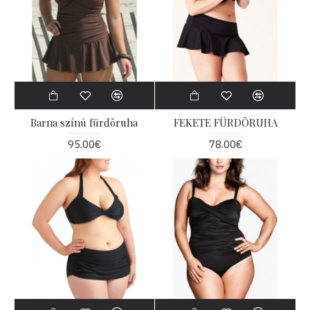
Barna színû fürdõruha
FEKETE FÜRDÕRUHA
95.00€
78.00€