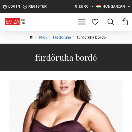
LOGIN
REGISTER
€
EURO
HUNGARIAN
Maxi
Fürdőruha
fürdõruha bordó
fürdõruha bordó