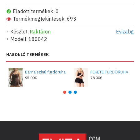
Eladott termékek: 0
Termékmegtekintések: 693
Készlet:
Raktáron
Evizabg
Modell:
180042
HASONLÓ TERMÉKEK
Barna színû fürdõruha
FEKETE FÜRDÕRUHA
95.00€
78.00€