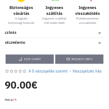
Biztonságos
Ingyenes
Ingyenes
vásárlás
szállítás
visszaküldés
A legjobb
Ingyenes szállítás
Problémamentes
biztonsági funkciók
100 dollár felett
visszaküldés
LEÍRÁS
VÉLEMÉNYEK
SIZE CHART
REQUEST INFO
A 0 visszajelés szerint.
-
Visszajelzés írás
90.00€
Méret