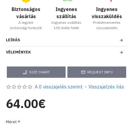
Biztonságos
Ingyenes
Ingyenes
vásárlás
szállítás
visszaküldés
A legjobb
Ingyenes szállítás
Problémamentes
biztonsági funkciók
100 dollár felett
visszaküldés
LEÍRÁS
VÉLEMÉNYEK
SIZE CHART
REQUEST INFO
A 0 visszajelés szerint.
-
Visszajelzés írás
64.00€
Méret