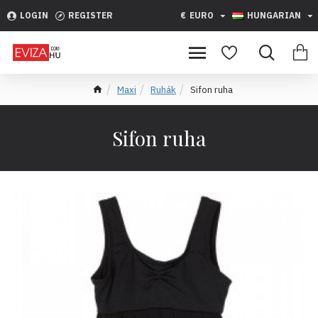
LOGIN
REGISTER
€
EURO
HUNGARIAN
Maxi
Ruhák
Sifon ruha
Sifon ruha