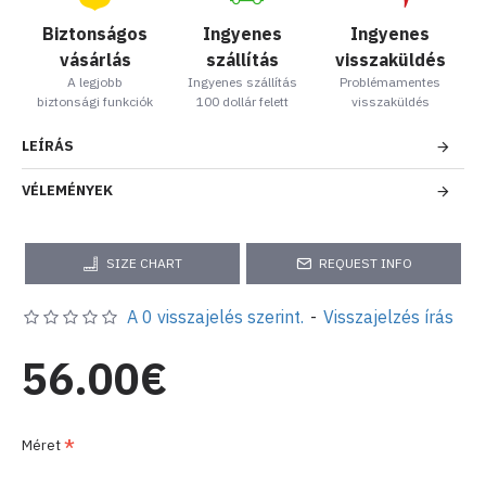
Biztonságos
Ingyenes
Ingyenes
vásárlás
szállítás
visszaküldés
A legjobb
Ingyenes szállítás
Problémamentes
biztonsági funkciók
100 dollár felett
visszaküldés
LEÍRÁS
VÉLEMÉNYEK
SIZE CHART
REQUEST INFO
A 0 visszajelés szerint.
-
Visszajelzés írás
56.00€
Méret