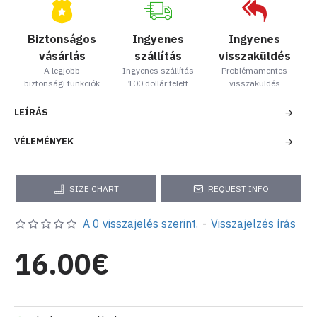
Biztonságos
Ingyenes
Ingyenes
vásárlás
szállítás
visszaküldés
A legjobb
Ingyenes szállítás
Problémamentes
biztonsági funkciók
100 dollár felett
visszaküldés
LEÍRÁS
VÉLEMÉNYEK
SIZE CHART
REQUEST INFO
A 0 visszajelés szerint.
-
Visszajelzés írás
16.00€