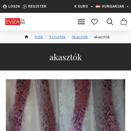
LOGIN
REGISTER
€
EURO
HUNGARIAN
Több
Szövetek
Akasztók
akasztók
akasztók