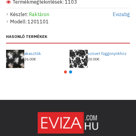
Termékmegtekintések: 1103
Készlet:
Raktáron
Evizabg
Modell:
1201101
HASONLÓ TERMÉKEK
akasztók
szövet függönyökhöz
26.00€
20.00€