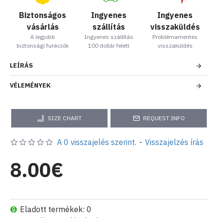
Biztonságos
Ingyenes
Ingyenes
vásárlás
szállítás
visszaküldés
A legjobb
Ingyenes szállítás
Problémamentes
biztonsági funkciók
100 dollár felett
visszaküldés
LEÍRÁS
VÉLEMÉNYEK
SIZE CHART
REQUEST INFO
A 0 visszajelés szerint.
-
Visszajelzés írás
8.00€
Eladott termékek: 0