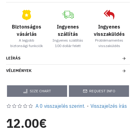
Biztonságos
Ingyenes
Ingyenes
vásárlás
szállítás
visszaküldés
A legjobb
Ingyenes szállítás
Problémamentes
biztonsági funkciók
100 dollár felett
visszaküldés
LEÍRÁS
VÉLEMÉNYEK
SIZE CHART
REQUEST INFO
A 0 visszajelés szerint.
-
Visszajelzés írás
12.00€