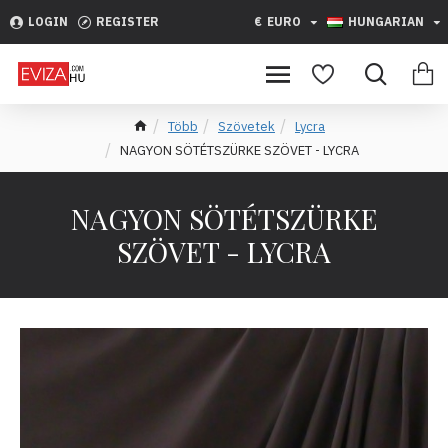
LOGIN
REGISTER
€
EURO
HUNGARIAN
Több
Szövetek
Lycra
NAGYON SÖTÉTSZÜRKE SZÖVET - LYCRA
NAGYON SÖTÉTSZÜRKE
SZÖVET - LYCRA