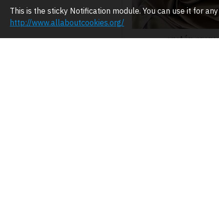
This is the sticky Notification module. You can use it for 
http://www.allaboutcookies.org/
szatén arany
16.00€
SZÜRKE SZAT