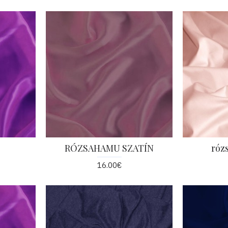
RÓZSAHAMU SZATÍN
róz
16.00€