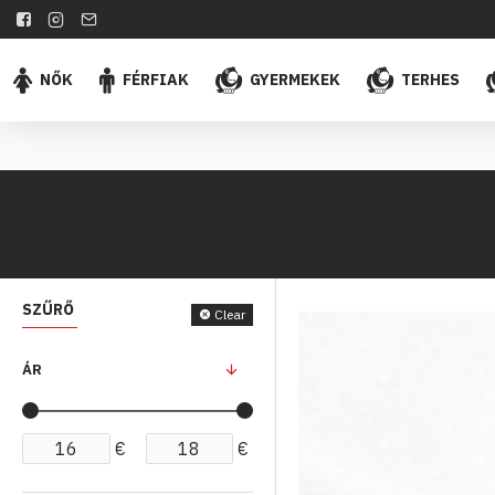
NŐK
FÉRFIAK
GYERMEKEK
TERHES
SZŰRŐ
Clear
ÁR
€
€