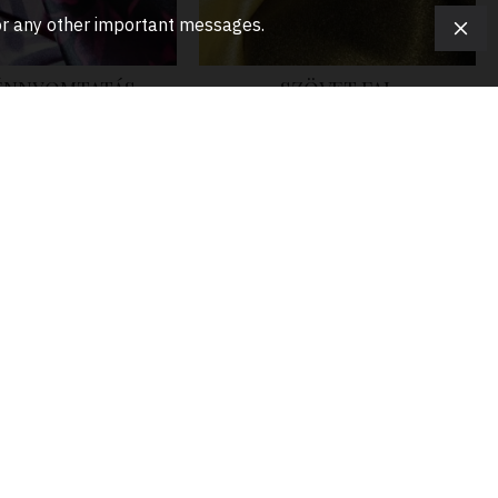
, or any other important messages.
ÉNNYOMTATÁS
SZÖVET FAL
16.00€
16.00€
ürke szatén
SZÜRKE SZATÉN - GRAFIT