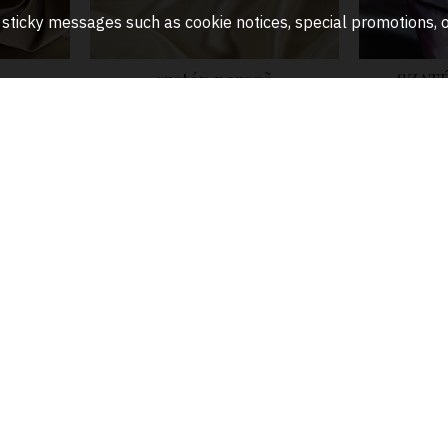
any sticky messages such as cookie notices, special promotions
szatén pezsgõ
SZAT
16.00€
ÉN
SZÜRKE SZATÉN
sz