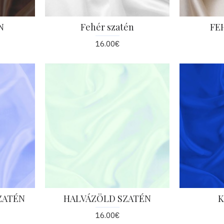
N
Fehér szatén
FE
16.00€
ZATÉN
HALVÁZÖLD SZATÉN
K
16.00€