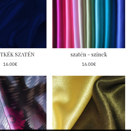
TKÉK SZATÉN
szatén - színek
16.00€
16.00€