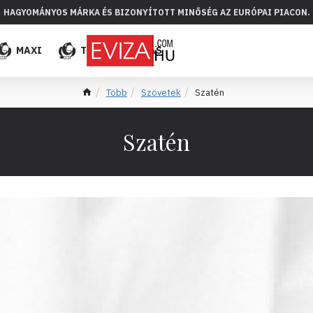
HAGYOMÁNYOS MÁRKA ÉS BIZONYÍTOTT MINŐSÉG AZ EURÓPAI PIACON.
MAXI
TÖBB
ELADÁS
Több
Szövetek
Szatén
Szatén