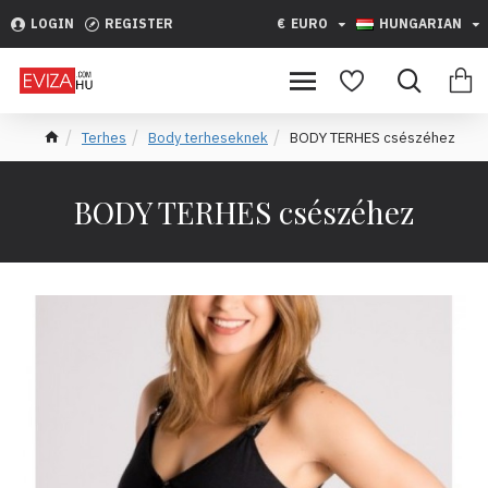
LOGIN
REGISTER
€
EURO
HUNGARIAN
Terhes
Body terheseknek
BODY TERHES csészéhez
BODY TERHES csészéhez