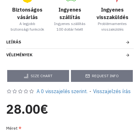
Biztonságos
Ingyenes
Ingyenes
vásárlás
szállítás
visszaküldés
A legjobb
Ingyenes szállítás
Problémamentes
biztonsági funkciók
100 dollár felett
visszaküldés
LEÍRÁS
VÉLEMÉNYEK
SIZE CHART
REQUEST INFO
A 0 visszajelés szerint.
-
Visszajelzés írás
28.00€
Méret