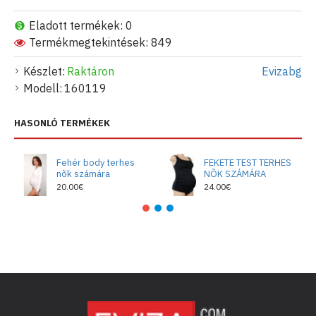
Eladott termékek: 0
Termékmegtekintések: 849
Készlet:
Raktáron
Evizabg
Modell:
160119
HASONLÓ TERMÉKEK
Fehér body terhes
FEKETE TEST TERHES
nõk számára
NÕK SZÁMÁRA
20.00€
24.00€