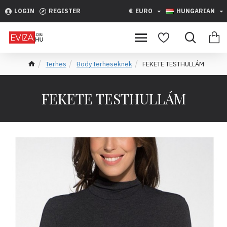
LOGIN
REGISTER
€
EURO
HUNGARIAN
Terhes
Body terheseknek
FEKETE TESTHULLÁM
FEKETE TESTHULLÁM