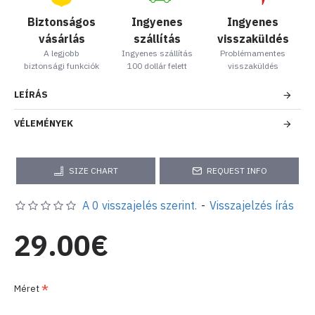
Biztonságos
Ingyenes
Ingyenes
vásárlás
szállítás
visszaküldés
A legjobb
Ingyenes szállítás
Problémamentes
biztonsági funkciók
100 dollár felett
visszaküldés
LEÍRÁS
VÉLEMÉNYEK
SIZE CHART
REQUEST INFO
A 0 visszajelés szerint.
-
Visszajelzés írás
29.00€
Méret