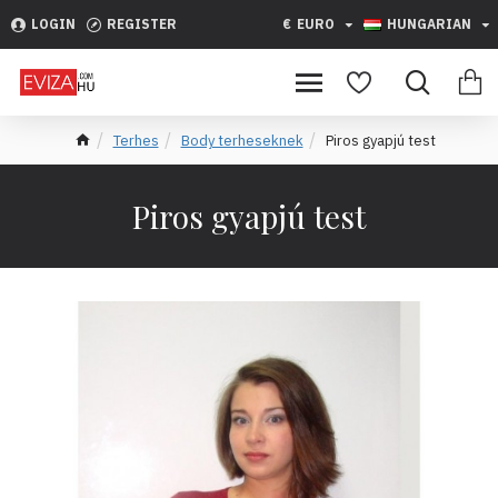
LOGIN
REGISTER
€
EURO
HUNGARIAN
Terhes
Body terheseknek
Piros gyapjú test
Piros gyapjú test