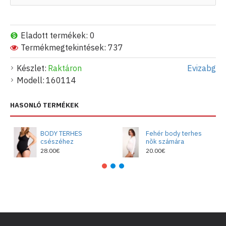
Eladott termékek: 0
Termékmegtekintések: 737
Készlet:
Raktáron
Evizabg
Modell:
160114
HASONLÓ TERMÉKEK
BODY TERHES
Fehér body terhes
csészéhez
nõk számára
28.00€
20.00€