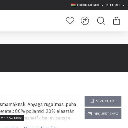
HUNGARIAN
€
EURO
SIZE CHART
kismamáknak. Anyaga rugalmas, puha
zetétel: 80% poliamid, 20% elasztán.
REQUEST INFO
ype-on szerezhet?k be: evizabg; e-