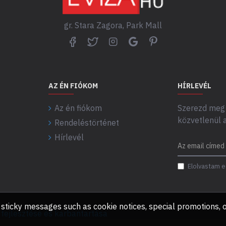
gr. Stara Zagora, Park Mall
AZ ÉN FIÓKOM
HÍRLEVÉL
Az én fiókom
Szerezd meg 
közvetlenül 
Rendeléstörténet
Hírlevél
Elolvastam e
any sticky messages such as cookie notices, special promotions
ejlesztése és karbantartása