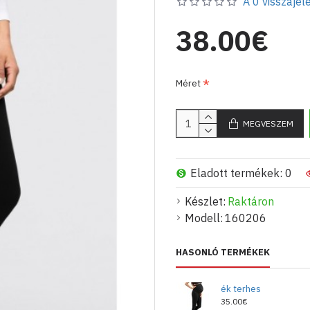
A 0 visszajelé
38.00€
Méret
MEGVESZEM
Eladott termékek: 0
Készlet:
Raktáron
Modell:
160206
HASONLÓ TERMÉKEK
ék terhes
35.00€