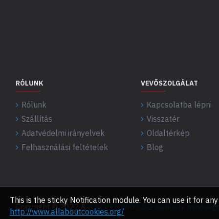
RÓLUNK
VEVŐSZOLGÁLAT
Rólunk
Kapcsolatba lépni
Szállítás
Visszatér
Adatvédelmi irányelvek
Oldaltérkép
Felhasználási feltételek
Blog
This is the sticky Notification module. You can use it for 
Copyright © 2022 &
A SEVENWAYS.BG webhely minőségi f
http://www.allaboutcookies.org/