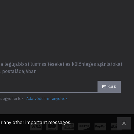
a legújabb stílusfrissítéseket és különleges ajánlatokat
a postaládájában
KÜLD
s egyet értek:
Adatvédelmi irányelvek
, or any other important messages.