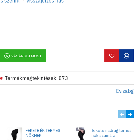
s szerint.
-
Visszajelzés írás
VÁSÁROLJ MOST
Termékmegtekintések: 873
Evizabg
FEKETE ÉK TERMES
fekete nadrág terhes
NÕKNEK
nõk számára