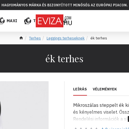
HAGYOMÁNYOS MÁRKA ÉS BIZONYÍTOTT MINŐSÉG AZ EURÓPAI PIACON.
MAXI
TÖBB
ELADÁS
Terhes
Leggings terheseknek
ék terhes
ék terhes
LEÍRÁS
VÉLEMÉNYEK
Mikroszálas steppelt ék 
és kényelmes viselet. Öss
Rendelési információk a sk
mail: evizabg@abv.bg.