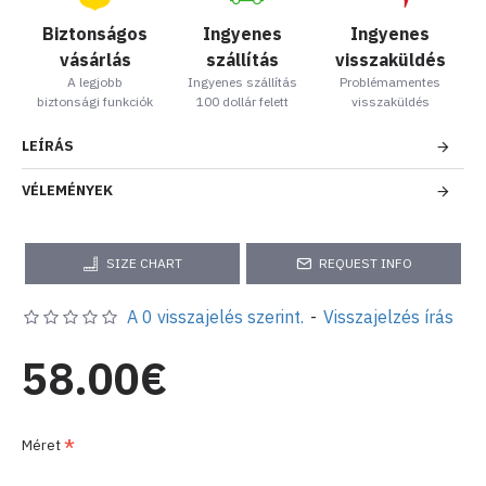
Biztonságos
Ingyenes
Ingyenes
vásárlás
szállítás
visszaküldés
A legjobb
Ingyenes szállítás
Problémamentes
biztonsági funkciók
100 dollár felett
visszaküldés
LEÍRÁS
VÉLEMÉNYEK
SIZE CHART
REQUEST INFO
A 0 visszajelés szerint.
-
Visszajelzés írás
58.00€
Méret