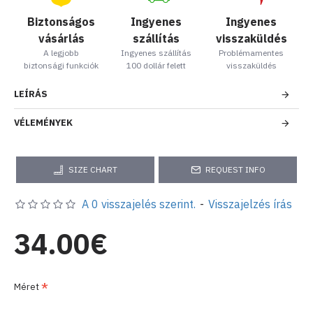
Biztonságos
Ingyenes
Ingyenes
vásárlás
szállítás
visszaküldés
A legjobb
Ingyenes szállítás
Problémamentes
biztonsági funkciók
100 dollár felett
visszaküldés
LEÍRÁS
VÉLEMÉNYEK
SIZE CHART
REQUEST INFO
A 0 visszajelés szerint.
-
Visszajelzés írás
34.00€
Méret