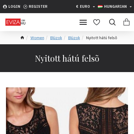
LOGIN
REGISTER
€
EURO
HUNGARIAN
Women
Blúzok
Blúzok
Nyitott hátú felsõ
Nyitott hátú felsõ