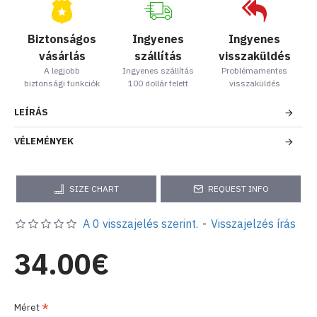
Biztonságos
Ingyenes
Ingyenes
vásárlás
szállítás
visszaküldés
A legjobb
Ingyenes szállítás
Problémamentes
biztonsági funkciók
100 dollár felett
visszaküldés
LEÍRÁS
VÉLEMÉNYEK
SIZE CHART
REQUEST INFO
A 0 visszajelés szerint.
-
Visszajelzés írás
34.00€
Méret