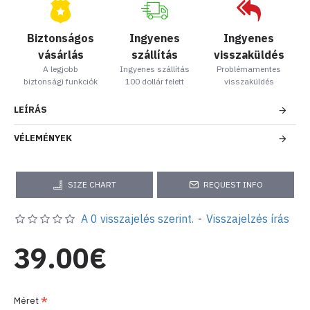
Biztonságos
Ingyenes
Ingyenes
vásárlás
szállítás
visszaküldés
A legjobb
Ingyenes szállítás
Problémamentes
biztonsági funkciók
100 dollár felett
visszaküldés
LEÍRÁS
VÉLEMÉNYEK
SIZE CHART
REQUEST INFO
A 0 visszajelés szerint.
-
Visszajelzés írás
39.00€
Méret