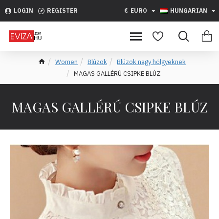
LOGIN
REGISTER
€
EURO
HUNGARIAN
Women
Blúzok
Blúzok nagy hölgyeknek
MAGAS GALLÉRÚ CSIPKE BLÚZ
MAGAS GALLÉRÚ CSIPKE BLÚZ