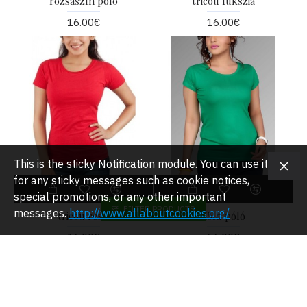
rózsaszín póló
tricou fukszia
16.00€
16.00€
This is the sticky Notification module. You can use it
for any sticky messages such as cookie notices,
special promotions, or any other important
FILTER PRODUCTS
messages.
http://www.allaboutcookies.org/
tricou rosu
Zöld póló
16.00€
16.00€