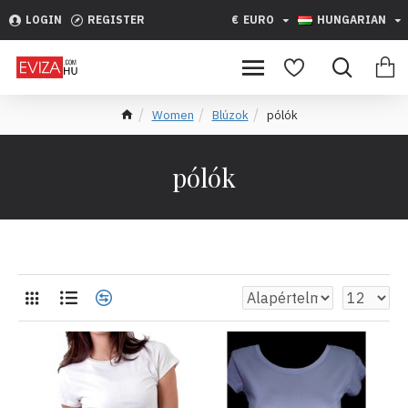
LOGIN
REGISTER
€
EURO
HUNGARIAN
Women
Blúzok
pólók
pólók