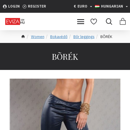
LOGIN
REGISTER
€
EURO
HUNGARIAN
Women
Bokavédő
Bőr leggings
BÕRÉK
BÕRÉK