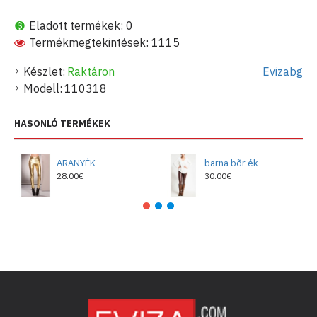
Eladott termékek: 0
Termékmegtekintések: 1115
Készlet:
Raktáron
Evizabg
Modell:
110318
HASONLÓ TERMÉKEK
ARANYÉK
barna bõr ék
28.00€
30.00€