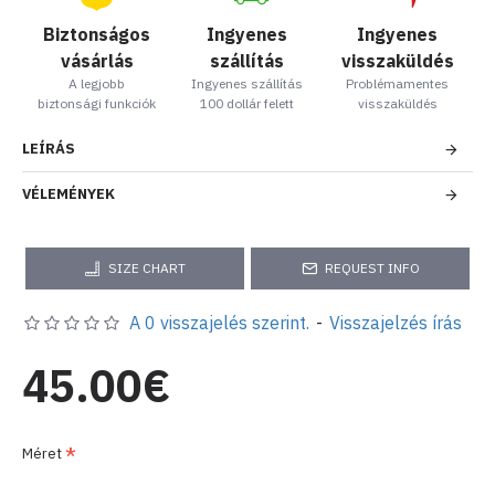
Biztonságos
Ingyenes
Ingyenes
vásárlás
szállítás
visszaküldés
A legjobb
Ingyenes szállítás
Problémamentes
biztonsági funkciók
100 dollár felett
visszaküldés
LEÍRÁS
VÉLEMÉNYEK
SIZE CHART
REQUEST INFO
A 0 visszajelés szerint.
-
Visszajelzés írás
45.00€
Méret