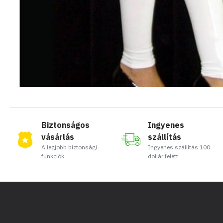
Biztonságos
Ingyenes
vásárlás
szállítás
A legjobb biztonsági
Ingyenes szállítás 100
funkciók
dollár felett