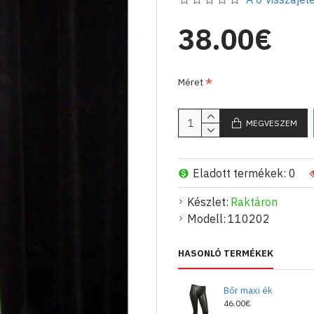
38.00€
Méret
MEGVESZEM
Eladott termékek: 0
Készlet:
Raktáron
Modell:
110202
HASONLÓ TERMÉKEK
Bőr maxi ék
46.00€