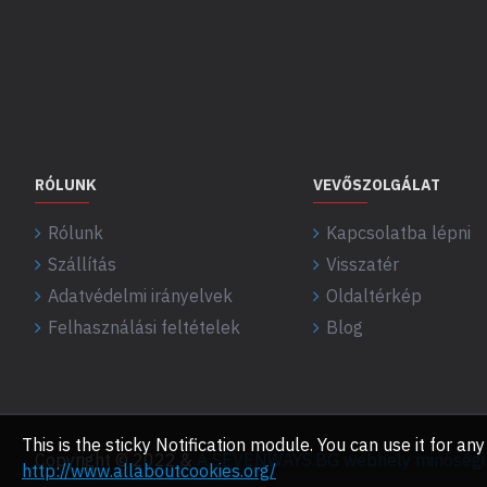
RÓLUNK
VEVŐSZOLGÁLAT
Rólunk
Kapcsolatba lépni
Szállítás
Visszatér
Adatvédelmi irányelvek
Oldaltérkép
Felhasználási feltételek
Blog
This is the sticky Notification module. You can use it for 
Copyright © 2022 &
A SEVENWAYS.BG webhely minőségi f
http://www.allaboutcookies.org/