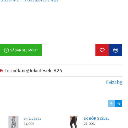
VÁSÁROLJ MOST
Termékmegtekintések: 826
Evizabg
ék álcázás
ÉK BÕR SZÉLEL
24.00€
21.00€