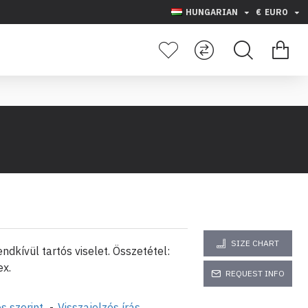
HUNGARIAN
€
EURO
SIZE CHART
ndkívül tartós viselet. Összetétel:
x.
REQUEST INFO
s szerint.
-
Visszajelzés írás