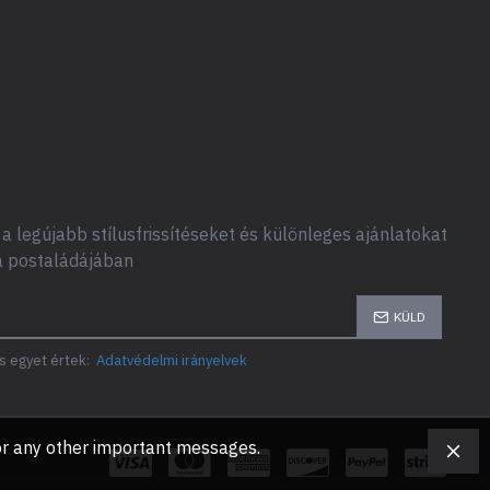
a legújabb stílusfrissítéseket és különleges ajánlatokat
a postaládájában
KÜLD
s egyet értek:
Adatvédelmi irányelvek
, or any other important messages.