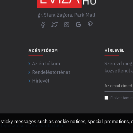
gr. Stara Zagora, Park Mall
AZ ÉN FIÓKOM
HÍRLEVÉL
Az én fiókom
Szerezd meg 
közvetlenül 
Rendeléstörténet
Hírlevél
Elolvastam e
any sticky messages such as cookie notices, special promotions
ejlesztése és karbantartása