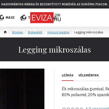
HAGYOMÁNYOS MÁRKA ÉS BIZONYÍTOTT MINŐSÉG AZ EURÓPAI PIACON.
MAXI
TÖBB
ELADÁS
Women
Bokavédő
Hosszú legging
Legging mikroszálas
Legging mikroszálas
LEÍRÁS
VÉLEMÉNYEK
Ék mikroszálas gumival. Re
80% poliamid, 20% spande
A 0 visszajelé