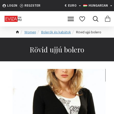
LOGIN
REGISTER
€
EURO
HUNGARIAN
Women
Bolerók és kabátok
Rövid ujjú bolero
Rövid ujjú bolero