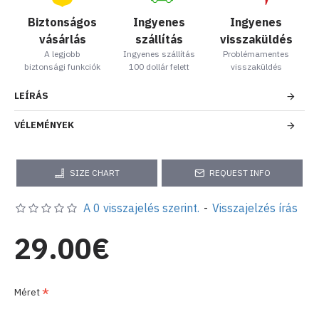
Biztonságos
Ingyenes
Ingyenes
vásárlás
szállítás
visszaküldés
A legjobb
Ingyenes szállítás
Problémamentes
biztonsági funkciók
100 dollár felett
visszaküldés
LEÍRÁS
VÉLEMÉNYEK
SIZE CHART
REQUEST INFO
A 0 visszajelés szerint.
-
Visszajelzés írás
29.00€
Méret