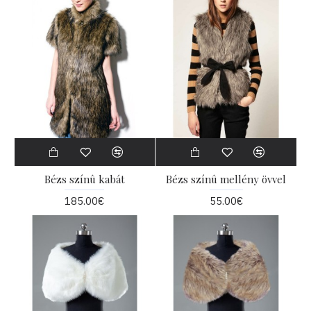
Bézs színû kabát
Bézs színû mellény övvel
185.00€
55.00€