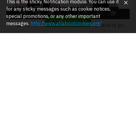
This is the sticky Notification module. You can use it
for any sticky messages such as cookie notices,
special promotions, or any other important
FILTER PRODUCTS
messages.
http://www.allaboutcookies.org/
Bõr és szövet kabát
Bõr kabát cipzárral és gombokkal
85.00€
120.00€
Bõr kabát és csipke
BÕR MELLÉNY
98.00€
39.00€