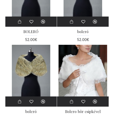
BOLERÓ
boleró
52.00€
52.00€
boleró
Bolero bõr csipkével