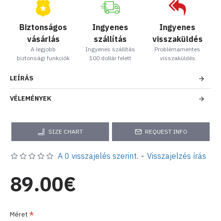
Biztonságos
Ingyenes
Ingyenes
vásárlás
szállítás
visszaküldés
A legjobb
Ingyenes szállítás
Problémamentes
biztonsági funkciók
100 dollár felett
visszaküldés
LEÍRÁS
VÉLEMÉNYEK
SIZE CHART
REQUEST INFO
A 0 visszajelés szerint.
-
Visszajelzés írás
89.00€
Méret