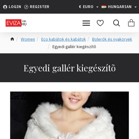
LOGIN
REGISTER
€
EURO
HUNGARIAN
Women
Eco kabátok és kabátok
Bolerók és nyakörvek
Egyedi gallér kiegészítõ
Egyedi gallér kiegészítõ