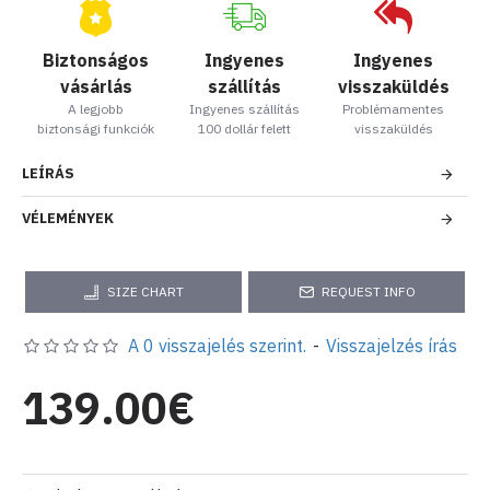
Biztonságos
Ingyenes
Ingyenes
vásárlás
szállítás
visszaküldés
A legjobb
Ingyenes szállítás
Problémamentes
biztonsági funkciók
100 dollár felett
visszaküldés
LEÍRÁS
VÉLEMÉNYEK
SIZE CHART
REQUEST INFO
A 0 visszajelés szerint.
-
Visszajelzés írás
139.00€