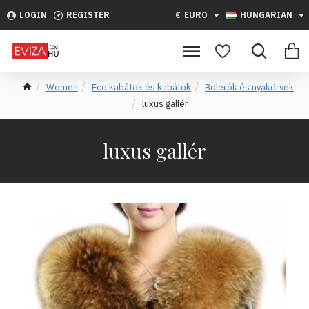
LOGIN
REGISTER
€
EURO
HUNGARIAN
Women
Eco kabátok és kabátok
Bolerók és nyakörvek
luxus gallér
luxus gallér