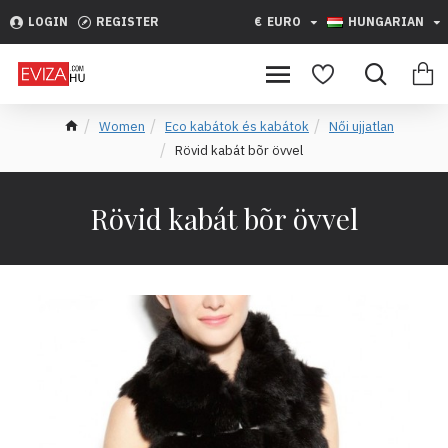
LOGIN
REGISTER
€
EURO
HUNGARIAN
Women
Eco kabátok és kabátok
Női ujjatlan
Rövid kabát bõr övvel
Rövid kabát bõr övvel