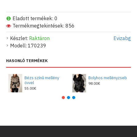
Eladott termékek: 0
Termékmegtekintések: 856
Készlet:
Raktáron
Evizabg
Modell:
170239
HASONLÓ TERMÉKEK
Bézs színû mellény
Bolyhos mellényzseb
övvel
98.00€
55.00€