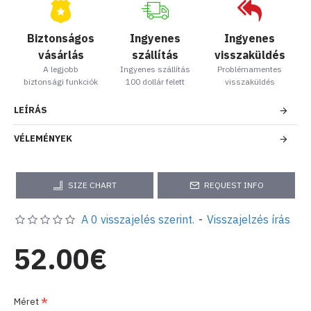
Biztonságos
Ingyenes
Ingyenes
vásárlás
szállítás
visszaküldés
A legjobb
Ingyenes szállítás
Problémamentes
biztonsági funkciók
100 dollár felett
visszaküldés
LEÍRÁS
VÉLEMÉNYEK
SIZE CHART
REQUEST INFO
A 0 visszajelés szerint.
-
Visszajelzés írás
52.00€
Méret