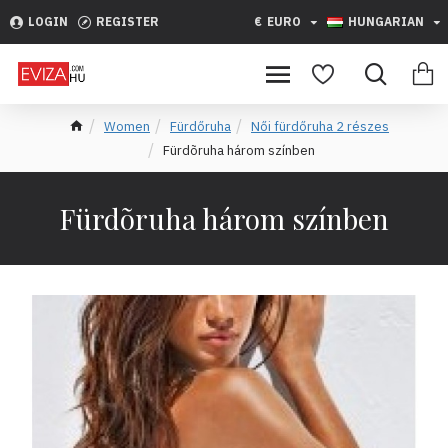
LOGIN
REGISTER
€
EURO
HUNGARIAN
Women
Fürdőruha
Női fürdőruha 2 részes
Fürdõruha három színben
Fürdõruha három színben