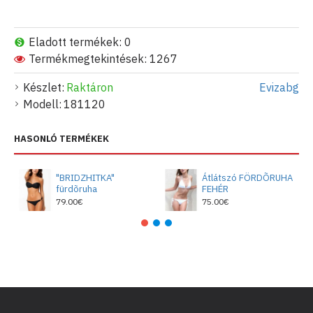
Eladott termékek: 0
Termékmegtekintések: 1267
Készlet:
Raktáron
Evizabg
Modell:
181120
HASONLÓ TERMÉKEK
"BRIDZHITKA"
Átlátszó FÖRDÕRUHA
fürdõruha
FEHÉR
79.00€
75.00€