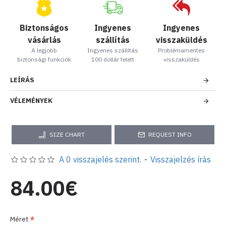
Biztonságos
Ingyenes
Ingyenes
vásárlás
szállítás
visszaküldés
A legjobb
Ingyenes szállítás
Problémamentes
biztonsági funkciók
100 dollár felett
visszaküldés
LEÍRÁS
VÉLEMÉNYEK
SIZE CHART
REQUEST INFO
A 0 visszajelés szerint.
-
Visszajelzés írás
84.00€
Méret