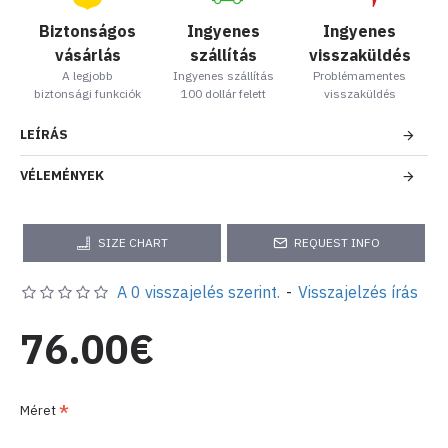
Biztonságos
Ingyenes
Ingyenes
vásárlás
szállítás
visszaküldés
A legjobb
Ingyenes szállítás
Problémamentes
biztonsági funkciók
100 dollár felett
visszaküldés
LEÍRÁS
VÉLEMÉNYEK
SIZE CHART
REQUEST INFO
A 0 visszajelés szerint.
-
Visszajelzés írás
76.00€
Méret