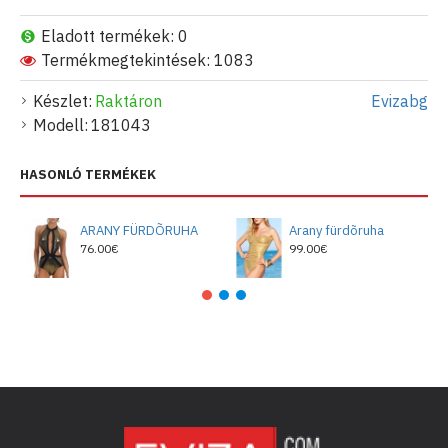
Eladott termékek: 0
Termékmegtekintések: 1083
Készlet:
Raktáron
Evizabg
Modell:
181043
HASONLÓ TERMÉKEK
ARANY FÜRDÕRUHA
Arany fürdõruha
76.00€
99.00€