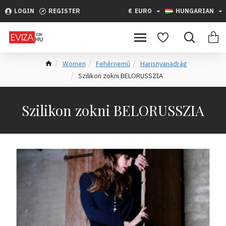
LOGIN
REGISTER
€
EURO
HUNGARIAN
Women
Fehérnemű
Harisnyanadrág
Szilikon zokni BELORUSSZIA
Szilikon zokni BELORUSSZIA