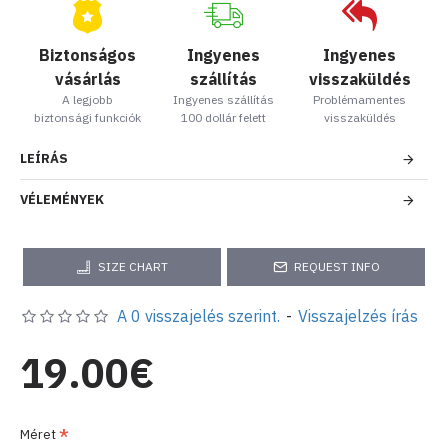
Biztonságos
Ingyenes
Ingyenes
vásárlás
szállítás
visszaküldés
A legjobb
Ingyenes szállítás
Problémamentes
biztonsági funkciók
100 dollár felett
visszaküldés
LEÍRÁS
VÉLEMÉNYEK
SIZE CHART
REQUEST INFO
A 0 visszajelés szerint.
-
Visszajelzés írás
19.00€
Méret