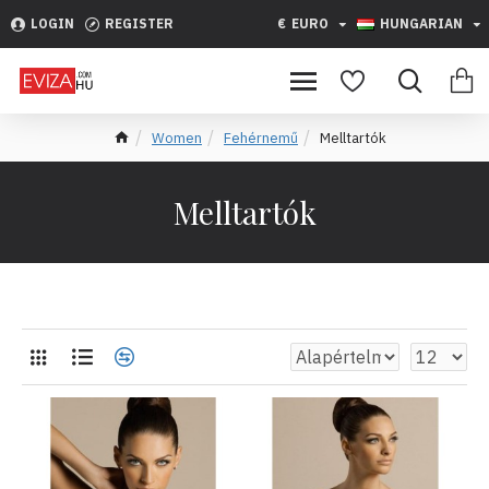
LOGIN
REGISTER
€
EURO
HUNGARIAN
Women
Fehérnemű
Melltartók
Melltartók