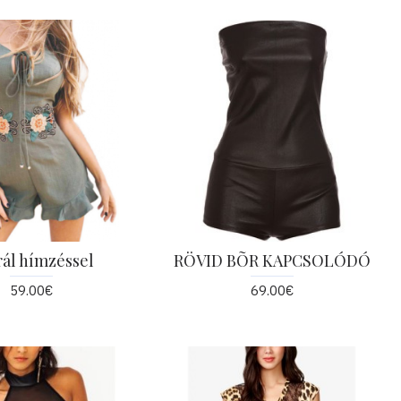
rál hímzéssel
RÖVID BÕR KAPCSOLÓDÓ
59.00€
69.00€