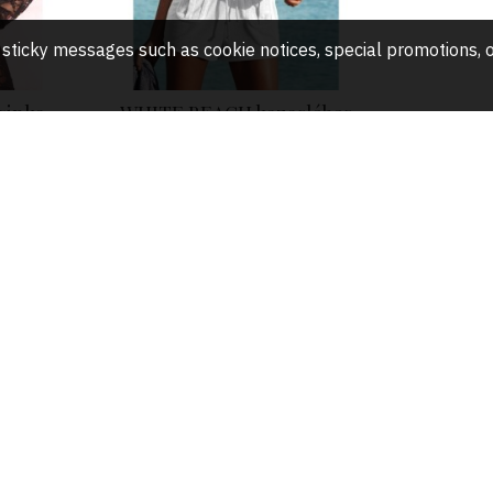
any sticky messages such as cookie notices, special promotions
sipke
WHITE BEACH kezeslábas
44.00€
You have reached the end of the 
gr. Stara Zagora, Park Mall