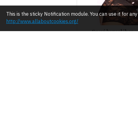
This is the sticky Notification module. You can use it for 
http://www.allaboutcookies.org/
Szexi kezeslábas c
79.00€