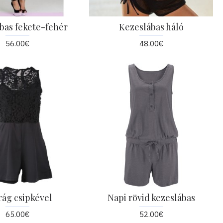
bas fekete-fehér
Kezeslábas háló
56.00€
48.00€
rág csipkével
Napi rövid kezeslábas
65.00€
52.00€