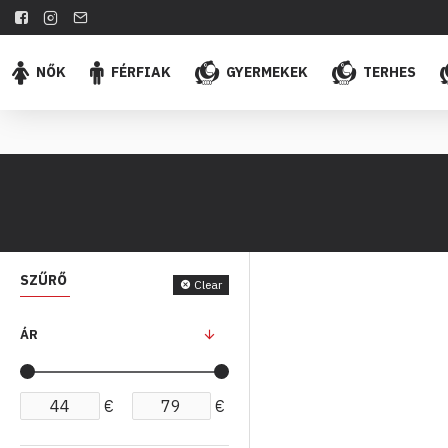
NŐK
FÉRFIAK
GYERMEKEK
TERHES
SZŰRŐ
Clear
ÁR
€
€