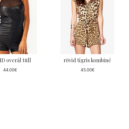
D overál tüll
rövid tigris kombiné
44.00€
45.00€