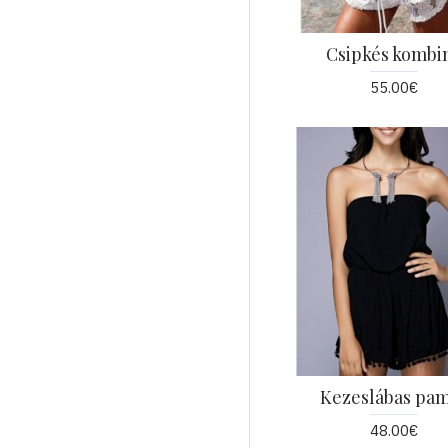
Csipkés kombi
55.00€
Kezeslábas pa
48.00€