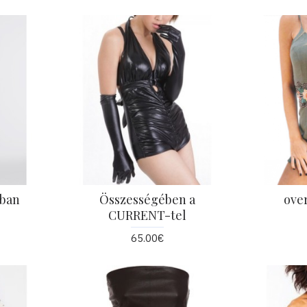
sban
Összességében a
ove
CURRENT-tel
65.00€