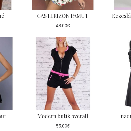
né
GASTERIZON PAMUT
Kezeslá
48.00€
mut
Modern butik overall
nad
55.00€