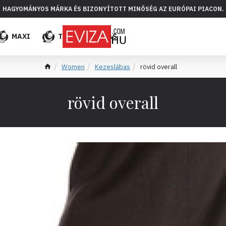
HAGYOMÁNYOS MÁRKA ÉS BIZONYÍTOTT MINŐSÉG AZ EURÓPAI PIACON.
MAXI
TÖBB
ELADÁS
Women
Kezeslábas
rövid overall
rövid overall