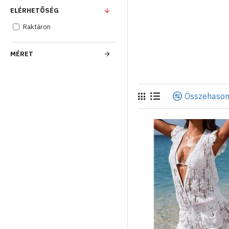
ELÉRHETŐSÉG
Raktáron
MÉRET
Összehason