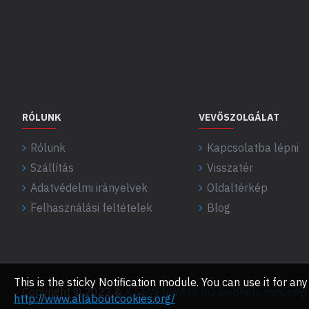
RÓLUNK
VEVŐSZOLGÁLAT
Rólunk
Kapcsolatba lépni
Szállítás
Visszatér
Adatvédelmi irányelvek
Oldaltérkép
Felhasználási feltételek
Blog
This is the sticky Notification module. You can use it for 
Copyright © 2022 &
A SEVENWAYS.BG webhely minőségi f
http://www.allaboutcookies.org/