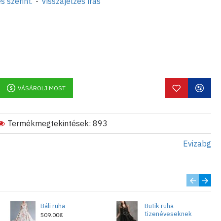
s szerint.
-
Visszajelzés írás
VÁSÁROLJ MOST
Termékmegtekintések: 893
Evizabg
Báli ruha
Butik ruha
tizenéveseknek
509.00€