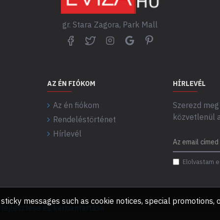
gr. Stara Zagora, Park Mall
AZ ÉN FIÓKOM
HÍRLEVÉL
Az én fiókom
Szerezd meg 
közvetlenül 
Rendeléstörténet
Hírlevél
Elolvastam e
any sticky messages such as cookie notices, special promotions
ejlesztése és karbantartása