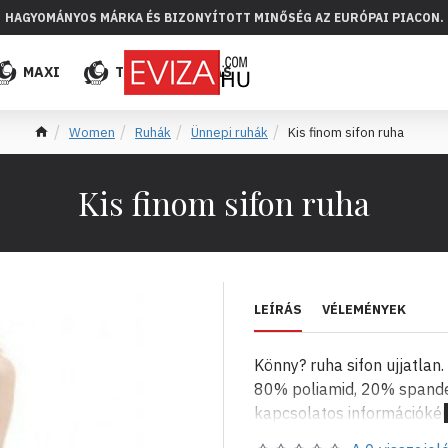
HAGYOMÁNYOS MÁRKA ÉS BIZONYÍTOTT MINŐSÉG AZ EURÓPAI PIACON.
MAXI
TÖBB
ELADÁS
Women
Ruhák
Ünnepi ruhák
Kis finom sifon ruha
Kis finom sifon ruha
LEÍRÁS
VÉLEMÉNYEK
Könny? ruha sifon ujjatlan.
80% poliamid, 20% spande
kapcsolatos információkér
evizabg és e-mail: evizab