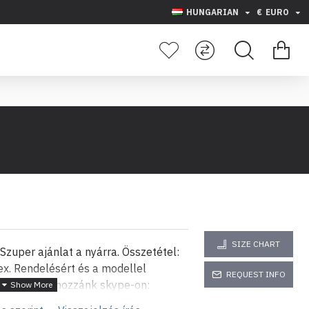
HUNGARIAN
€
EURO
SIZE CHART
 Szuper ajánlat a nyárra. Összetétel:
x. Rendelésért és a modellel
REQUEST INFO
t forduljon hozzánk skype-on:
g@abv.bg