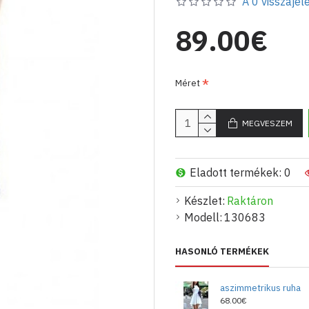
A 0 visszajelé
89.00€
Méret
MEGVESZEM
Eladott termékek: 0
Készlet:
Raktáron
Modell:
130683
HASONLÓ TERMÉKEK
aszimmetrikus ruha
68.00€