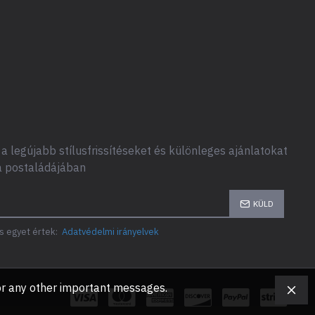
a legújabb stílusfrissítéseket és különleges ajánlatokat
a postaládájában
KÜLD
s egyet értek:
Adatvédelmi irányelvek
, or any other important messages.