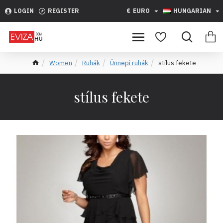
LOGIN
REGISTER
€
EURO
HUNGARIAN
Women
Ruhák
Ünnepi ruhák
stílus fekete
stílus fekete