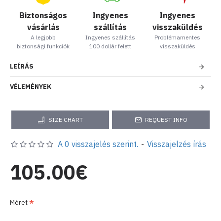
Biztonságos
Ingyenes
Ingyenes
vásárlás
szállítás
visszaküldés
A legjobb
Ingyenes szállítás
Problémamentes
biztonsági funkciók
100 dollár felett
visszaküldés
LEÍRÁS
VÉLEMÉNYEK
SIZE CHART
REQUEST INFO
A 0 visszajelés szerint.
-
Visszajelzés írás
105.00€
Méret