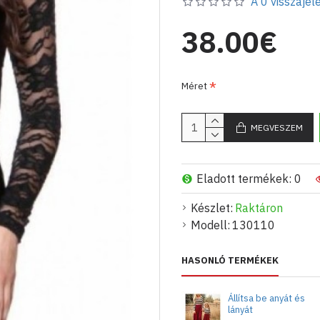
A 0 visszajelé
nagykereskedelmi rendelé
eviza_ekses@abv.bg e-mai
38.00€
Méret
MEGVESZEM
Eladott termékek: 0
Készlet:
Raktáron
Modell:
130110
HASONLÓ TERMÉKEK
Állítsa be anyát és
lányát