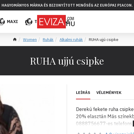
HAGYOMÁNYOS MÁRKA ÉS BIZONYÍTOTT MINŐSÉG AZ EURÓPAI PIACON.
MAXI
TÖBB
ELADÁS
Women
Ruhák
Alkalmi ruhák
RUHA ujjú csipke
RUHA ujjú csipke
LEÍRÁS
VÉLEMÉNYEK
Derekú fekete ruha csipke
20% elasztán Más színekben
0888756677-es telefonsz
evizabg@abv.bg vagy a Sky