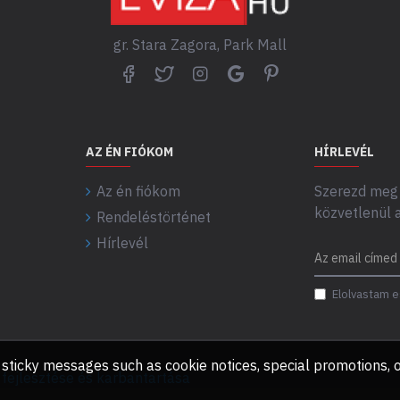
gr. Stara Zagora, Park Mall
AZ ÉN FIÓKOM
HÍRLEVÉL
Az én fiókom
Szerezd meg 
közvetlenül 
Rendeléstörténet
Hírlevél
Elolvastam e
any sticky messages such as cookie notices, special promotions
ejlesztése és karbantartása