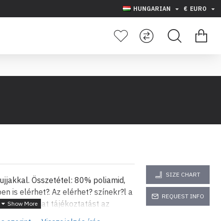
HUNGARIAN
€
EURO
SIZE CHART
ujjakkal. Összetétel: 80% poliamid,
 is elérhet?. Az elérhet? színekr?l a
REQUEST INFO
ámon kaphat tájékoztatást az
pe evizabg e-mail címen. A