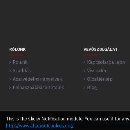
RÓLUNK
VEVŐSZOLGÁLAT
Rólunk
Kapcsolatba lépni
Szállítás
Visszatér
Adatvédelmi irányelvek
Oldaltérkép
Felhasználási feltételek
Blog
This is the sticky Notification module. You can use it for 
Copyright © 2022 &
A SEVENWAYS.BG webhely minőségi f
http://www.allaboutcookies.org/