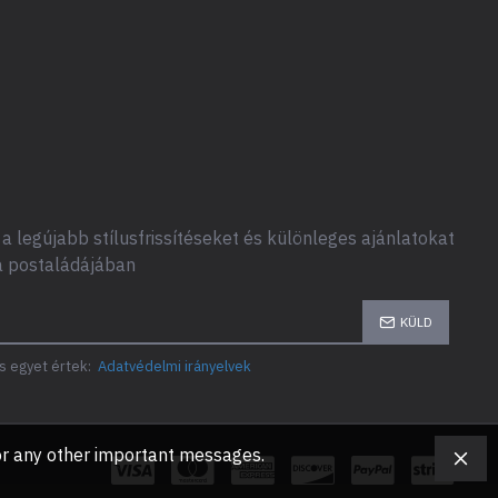
a legújabb stílusfrissítéseket és különleges ajánlatokat
a postaládájában
KÜLD
s egyet értek:
Adatvédelmi irányelvek
, or any other important messages.