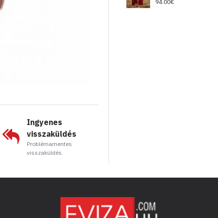
94.00€
Ingyenes
visszaküldés
Problémamentes
visszaküldés