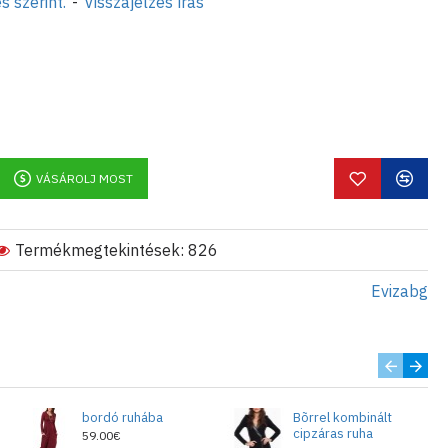
s szerint.
-
Visszajelzés írás
sekkel kapcsolatos információkat az
l címen kapja meg.
VÁSÁROLJ MOST
Termékmegtekintések: 826
Evizabg
bordó ruhába
Bõrrel kombinált
cipzáras ruha
59.00€