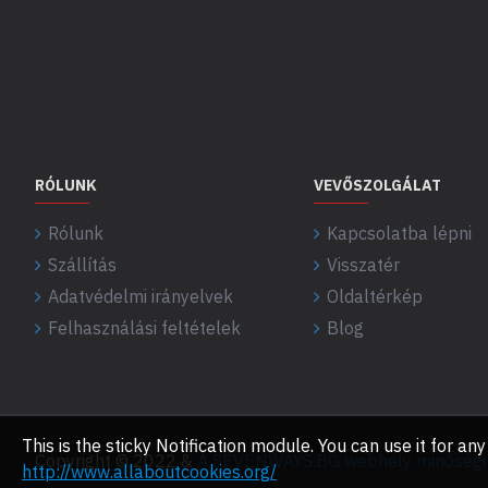
RÓLUNK
VEVŐSZOLGÁLAT
Rólunk
Kapcsolatba lépni
Szállítás
Visszatér
Adatvédelmi irányelvek
Oldaltérkép
Felhasználási feltételek
Blog
This is the sticky Notification module. You can use it for 
Copyright © 2022 &
A SEVENWAYS.BG webhely minőségi f
http://www.allaboutcookies.org/