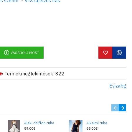
s szerint.
-
Visszajelzés írás
élyegz?re cseréljük.
VÁSÁROLJ MOST
Termékmegtekintések: 822
Evizabg
Alaki chiffon ruha
Alkalmi ruha
89.00€
68.00€