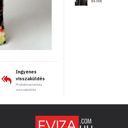
84.00€
Ingyenes
visszaküldés
Problémamentes
visszaküldés