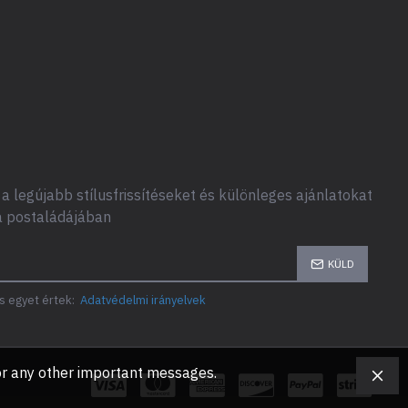
a legújabb stílusfrissítéseket és különleges ajánlatokat
a postaládájában
KÜLD
s egyet értek:
Adatvédelmi irányelvek
, or any other important messages.