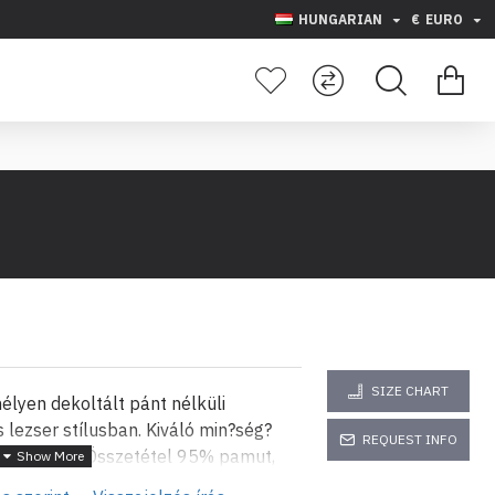
HUNGARIAN
€
EURO
SIZE CHART
lyen dekoltált pánt nélküli
 lezser stílusban. Kiváló min?ség?
REQUEST INFO
irágmintás. Összetétel 95% pamut,
re álló bélyegz? kimerülésekor a