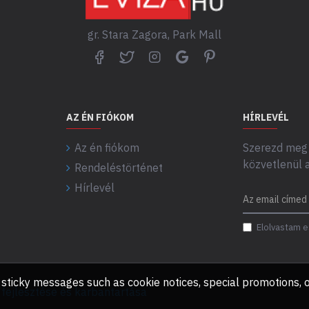
gr. Stara Zagora, Park Mall
AZ ÉN FIÓKOM
HÍRLEVÉL
Az én fiókom
Szerezd meg 
közvetlenül 
Rendeléstörténet
Hírlevél
Elolvastam e
any sticky messages such as cookie notices, special promotions
ejlesztése és karbantartása