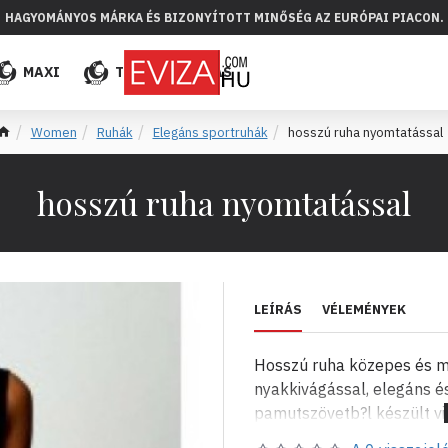
HAGYOMÁNYOS MÁRKA ÉS BIZONYÍTOTT MINŐSÉG AZ EURÓPAI PIACON.
MAXI
TÖBB
ELADÁS
Women
Ruhák
Elegáns sportruhák
hosszú ruha nyomtatással
hosszú ruha nyomtatással
LEÍRÁS
VÉLEMÉNYEK
Hosszú ruha közepes és mé
nyakkivágással, elegáns és
pamutszövetb?l készült v
5% spandex. A rendelkezés