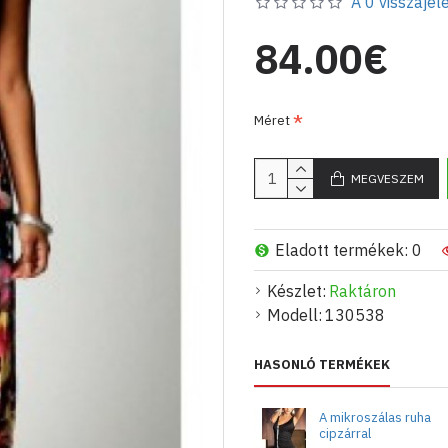
A 0 visszajelé
fotón láthatóhoz hasonló b
84.00€
Méret
MEGVESZEM
Eladott termékek: 0
Készlet:
Raktáron
Modell:
130538
HASONLÓ TERMÉKEK
A mikroszálas ruha
cipzárral