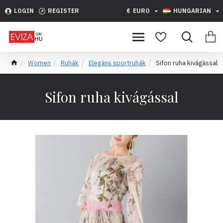
LOGIN
REGISTER
€
EURO
HUNGARIAN
Women
Ruhák
Elegáns sportruhák
Sifon ruha kivágással
Sifon ruha kivágással