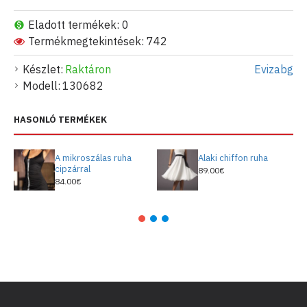
Eladott termékek: 0
Termékmegtekintések: 742
Készlet:
Raktáron
Evizabg
Modell:
130682
HASONLÓ TERMÉKEK
A mikroszálas ruha
Alaki chiffon ruha
cipzárral
89.00€
84.00€