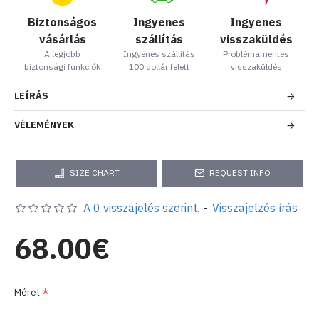
Biztonságos
Ingyenes
Ingyenes
vásárlás
szállítás
visszaküldés
A legjobb
Ingyenes szállítás
Problémamentes
biztonsági funkciók
100 dollár felett
visszaküldés
LEÍRÁS
VÉLEMÉNYEK
SIZE CHART
REQUEST INFO
A 0 visszajelés szerint.
-
Visszajelzés írás
68.00€
Méret