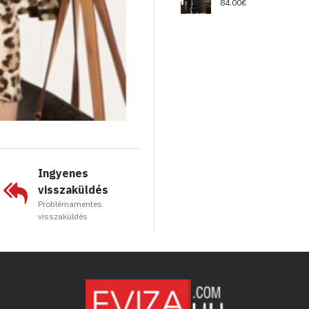
84.00€
Ingyenes
visszaküldés
Problémamentes
visszaküldés