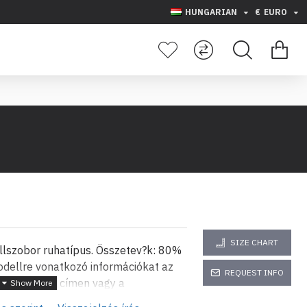
HUNGARIAN
€
EURO
SIZE CHART
ellszobor ruhatípus. Összetev?k: 80%
dellre vonatkozó információkat az
REQUEST INFO
kype e-mail címen vagy a
n kapja meg. A nagykereskedelmi