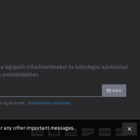
a legújabb stílusfrissítéseket és különleges ajánlatokat
a postaládájában
KÜLD
s egyet értek:
Adatvédelmi irányelvek
, or any other important messages.