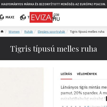
HAGYOMÁNYOS MÁRKA ÉS BIZONYÍTOTT MINŐSÉG AZ EURÓPAI PIACON.
MAXI
TÖBB
ELADÁS
Women
Ruhák
Elegáns sportruhák
Tigris típusú melles ruha
Tigris típusú melles ruha
LEÍRÁS
VÉLEMÉNYEK
Látványos tigris mintás m
pamut, 20% spandex. A mo
evizabg@abv.bg evizabg S
0888756677 telefonszámo