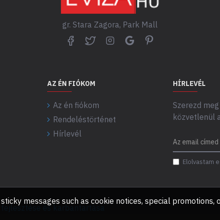
gr. Stara Zagora, Park Mall
AZ ÉN FIÓKOM
HÍRLEVÉL
Az én fiókom
Szerezd meg 
közvetlenül 
Rendeléstörténet
Hírlevél
Elolvastam e
any sticky messages such as cookie notices, special promotions
ejlesztése és karbantartása