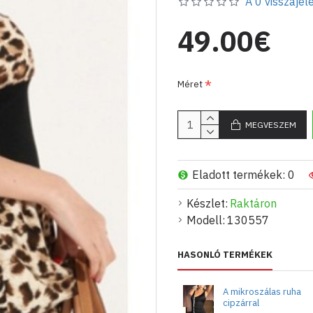
A 0 visszajelé
megrendeléseket az eviza
meg.
49.00€
Méret
MEGVESZEM
Eladott termékek: 0
Készlet:
Raktáron
Modell:
130557
HASONLÓ TERMÉKEK
A mikroszálas ruha
cipzárral