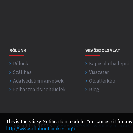
RÓLUNK
VEVŐSZOLGÁLAT
Rólunk
Kapcsolatba lépni
Szállítás
Visszatér
Adatvédelmi irányelvek
Oldaltérkép
Felhasználási feltételek
Blog
This is the sticky Notification module. You can use it for 
Copyright © 2022 &
A SEVENWAYS.BG webhely minőségi f
http://www.allaboutcookies.org/