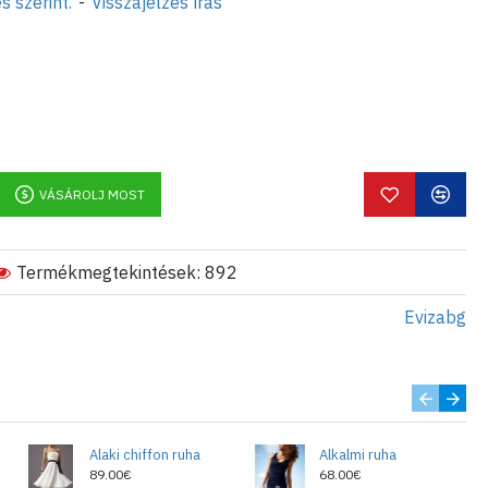
s szerint.
-
Visszajelzés írás
_ekses@abv.bg e-mail címen kapja
VÁSÁROLJ MOST
Termékmegtekintések: 892
Evizabg
Alaki chiffon ruha
Alkalmi ruha
89.00€
68.00€