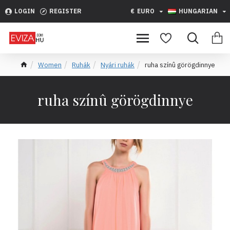
LOGIN
REGISTER
€
EURO
HUNGARIAN
Women
Ruhák
Nyári ruhák
ruha színû görögdinnye
ruha színû görögdinnye