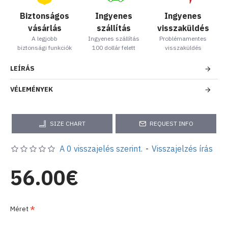
Biztonságos
Ingyenes
Ingyenes
vásárlás
szállítás
visszaküldés
A legjobb
Ingyenes szállítás
Problémamentes
biztonsági funkciók
100 dollár felett
visszaküldés
LEÍRÁS
VÉLEMÉNYEK
SIZE CHART
REQUEST INFO
A 0 visszajelés szerint.
-
Visszajelzés írás
56.00€
Méret