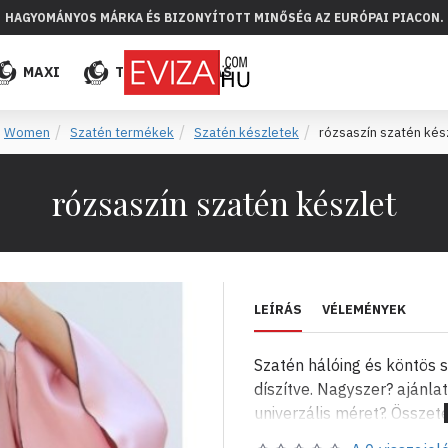
HAGYOMÁNYOS MÁRKA ÉS BIZONYÍTOTT MINŐSÉG AZ EURÓPAI PIACON.
MAXI
TÖBB
ELADÁS
Women
Szatén termékek
Szatén készletek
rózsaszín szatén kés
rózsaszín szatén készlet
LEÍRÁS
VÉLEMÉNYEK
Szatén hálóing és köntös s
díszítve. Nagyszer? ajánl
univerzális méret?. Össze
További információért sky