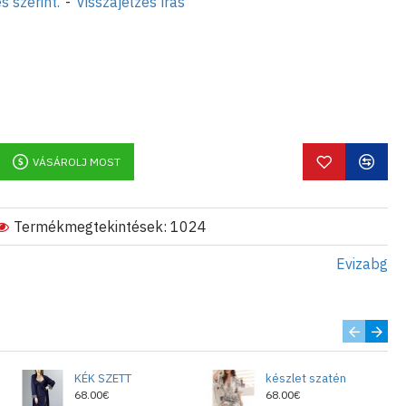
s szerint.
-
Visszajelzés írás
bg vagy a 0888756677
VÁSÁROLJ MOST
Termékmegtekintések: 1024
Evizabg
KÉK SZETT
készlet szatén
68.00€
68.00€