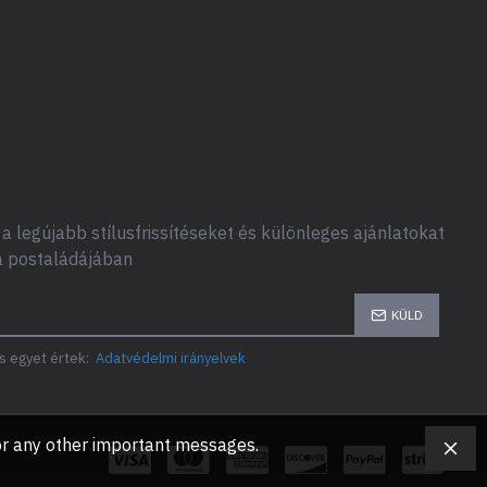
a legújabb stílusfrissítéseket és különleges ajánlatokat
a postaládájában
KÜLD
s egyet értek:
Adatvédelmi irányelvek
, or any other important messages.