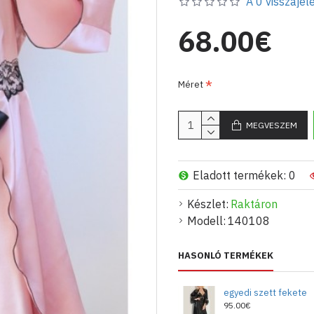
A 0 visszajelé
email: eviza_ekses@abv.
telefonszámon.
68.00€
Méret
MEGVESZEM
Eladott termékek: 0
Készlet:
Raktáron
Modell:
140108
HASONLÓ TERMÉKEK
egyedi szett fekete
95.00€