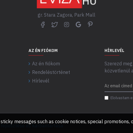
gr. Stara Zagora, Park Mall
AZ ÉN FIÓKOM
HÍRLEVÉL
Az én fiókom
Szerezd meg 
közvetlenül 
Rendeléstörténet
Hírlevél
Elolvastam e
any sticky messages such as cookie notices, special promotions
ejlesztése és karbantartása