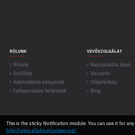
RÓLUNK
VEVŐSZOLGÁLAT
Rólunk
Kapcsolatba lépni
Szállítás
Visszatér
Adatvédelmi irányelvek
Oldaltérkép
Felhasználási feltételek
Blog
This is the sticky Notification module. You can use it for 
Copyright © 2022 &
A SEVENWAYS.BG webhely minőségi f
http://www.allaboutcookies.org/