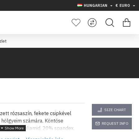
HUNGARIAN
€
EURO
zlet
SIZE CHART
zett rózsaszín, fekete csipkével
at hölgyeim számára. Köntöse
REQUEST INFO
tétel: 80% poliamid, 20% spandex.
pe-on kereshet minket: evizabg;